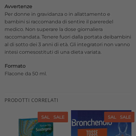
Avvertenze
Per donne in gravidanza o in allattamento e
bambini si raccomanda di sentire il pareredel
medico. Non superare la dose giornaliera
raccomandata. Tenere fuori dalla portata deibambini
al di sotto dei 3 anni di età. Gli integratori non vanno
intesi comesostituti di una dieta variata.
Formato
Flacone da 50 ml.
PRODOTTI CORRELATI
SALE
SALE
SALE
SALE
Aggiungi
Aggiungi
alla lista
alla lista
dei
dei