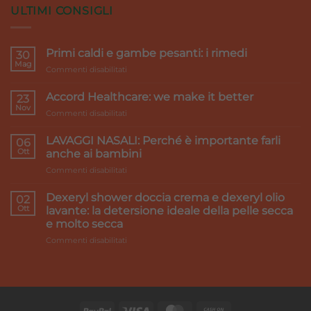
ULTIMI CONSIGLI
Primi caldi e gambe pesanti: i rimedi
30
Mag
su
Commenti disabilitati
Primi
caldi
Accord Healthcare: we make it better
23
e
Nov
su
Commenti disabilitati
gambe
Accord
pesanti:
Healthcare:
LAVAGGI NASALI: Perché è importante farli
i
06
we
Ott
rimedi
anche ai bambini
make
su
Commenti disabilitati
it
LAVAGGI
better
NASALI:
Dexeryl shower doccia crema e dexeryl olio
02
Perché
Ott
lavante: la detersione ideale della pelle secca
è
e molto secca
importante
su
Commenti disabilitati
farli
Dexeryl
anche
shower
ai
doccia
bambini
crema
e
dexeryl