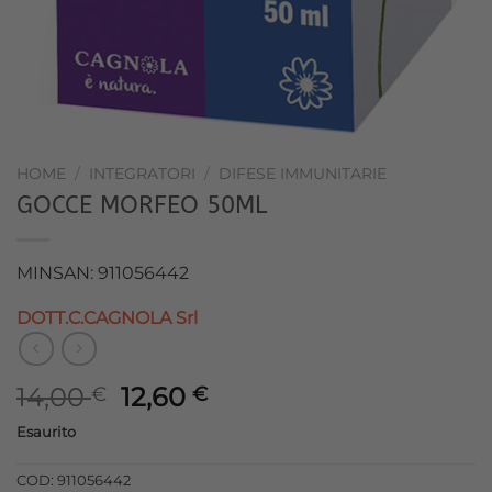
HOME
/
INTEGRATORI
/
DIFESE IMMUNITARIE
GOCCE MORFEO 50ML
MINSAN: 911056442
DOTT.C.CAGNOLA Srl
Il
Il
14,00
12,60
€
€
prezzo
prezzo
Esaurito
originale
attuale
era:
è:
COD:
911056442