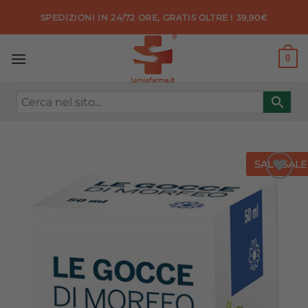
Salta
SPEDIZIONI IN 24/72 ORE, GRATIS OLTRE I 39,90€
ai
contenuti
0
SALE
SALE
Aggiungi
alla lista
dei
desideri