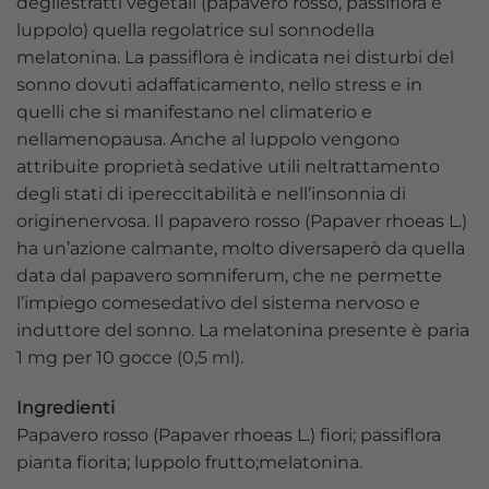
degliestratti vegetali (papavero rosso, passiflora e
luppolo) quella regolatrice sul sonnodella
melatonina. La passiflora è indicata nei disturbi del
sonno dovuti adaffaticamento, nello stress e in
quelli che si manifestano nel climaterio e
nellamenopausa. Anche al luppolo vengono
attribuite proprietà sedative utili neltrattamento
degli stati di ipereccitabilità e nell’insonnia di
originenervosa. Il papavero rosso (Papaver rhoeas L.)
ha un’azione calmante, molto diversaperò da quella
data dal papavero somniferum, che ne permette
l’impiego comesedativo del sistema nervoso e
induttore del sonno. La melatonina presente è paria
1 mg per 10 gocce (0,5 ml).
Ingredienti
Papavero rosso (Papaver rhoeas L.) fiori; passiflora
pianta fiorita; luppolo frutto;melatonina.