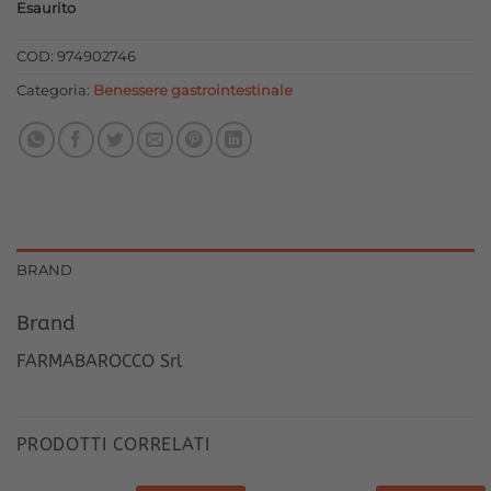
Esaurito
originale
attuale
era:
è:
COD:
974902746
21,90 €.
19,71 €.
Categoria:
Benessere gastrointestinale
BRAND
Brand
FARMABAROCCO Srl
PRODOTTI CORRELATI