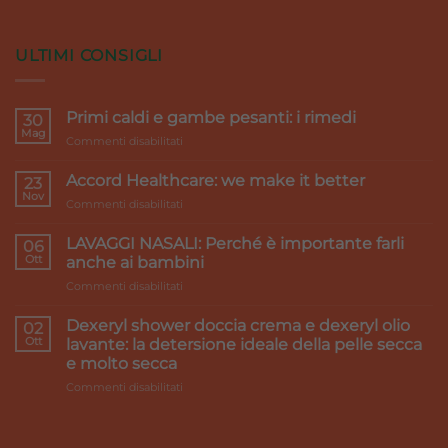
ULTIMI CONSIGLI
Primi caldi e gambe pesanti: i rimedi
30
Mag
su
Commenti disabilitati
Primi
caldi
Accord Healthcare: we make it better
23
e
Nov
su
Commenti disabilitati
gambe
Accord
pesanti:
Healthcare:
LAVAGGI NASALI: Perché è importante farli
i
06
we
Ott
rimedi
anche ai bambini
make
su
Commenti disabilitati
it
LAVAGGI
better
NASALI:
Dexeryl shower doccia crema e dexeryl olio
02
Perché
Ott
lavante: la detersione ideale della pelle secca
è
e molto secca
importante
su
Commenti disabilitati
farli
Dexeryl
anche
shower
ai
doccia
bambini