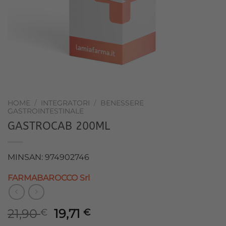
HOME
/
INTEGRATORI
/
BENESSERE
GASTROINTESTINALE
GASTROCAB 200ML
MINSAN: 974902746
FARMABAROCCO Srl
Il
Il
21,90
19,71
€
€
prezzo
prezzo