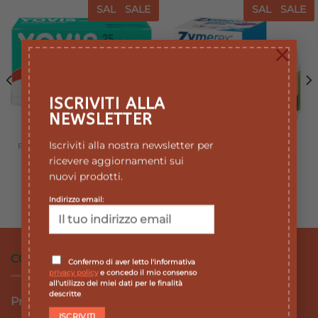
SALE
SALE
SALE
SALE
Aggiungi
Aggiungi
alla lista
alla lista
×
dei
dei
desideri
desideri
ISCRIVITI ALLA
NEWSLETTER
Iscriviti alla nostra newsletter per
BENESSERE GASTROINTESTINALE
BENESSERE GASTROINTESTINALE
YOVIS 25 MILIARDI
Zymerex Gastro Activ 3
ricevere aggiornamenti sui
ALFASIGMA 10
Azioni – 40 compresse
nuovi prodotti.
FLACONCINI
Il
Il
10,90
€
9,81
€
prezzo
prezzo
Il
Il
19,30
€
17,37
€
Indirizzo email:
originale
attuale
prezzo
prezzo
era:
è:
e
originale
attuale
10,90 €.
9,81 €.
era:
è:
€.
19,30 €.
17,37 €.
CONDIZIONI DI VENDITA
Confermo di aver letto l'informativa
privacy policy
e concedo il mio consenso
all'utilizzo dei miei dati per le finalità
descritte
Privacy Policy