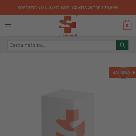
Salta
SPEDIZIONI IN 24/72 ORE, GRATIS OLTRE I 39,90€
ai
contenuti
0
SALE
SALE
Aggiungi
alla lista
dei
desideri