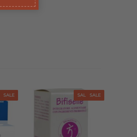
E
SALE
SALE
SALE
iungi
Aggiungi
a lista
alla lista
dei
dei
sideri
desideri