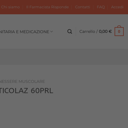
Chi siamo
Il Farmacista Risponde
Contatti
FAQ
Accedi
Carrello /
0,00
€
NITARIA E MEDICAZIONE
0
NESSERE MUSCOLARE
TICOLAZ 60PRL