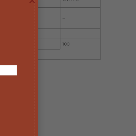
×
–
–
100
ita.