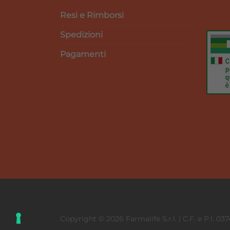
Resi e Rimborsi
Spedizioni
Pagamenti
Copyright © 2026 Farmalife S.r.l. | C.F. e P.I. 03