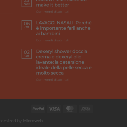
23
e
Nov
make it better
gambe
su
Commenti disabilitati
pesanti:
Accord
i
Healthcare:
rimedi
LAVAGGI NASALI: Perché
06
we
Ott
è importante farli anche
make
ai bambini
it
su
Commenti disabilitati
better
LAVAGGI
NASALI:
Dexeryl shower doccia
02
Perché
Ott
crema e dexeryl olio
è
lavante: la detersione
importante
ideale della pelle secca e
farli
molto secca
anche
ai
su
Commenti disabilitati
bambini
Dexeryl
shower
doccia
crema
e
dexeryl
olio
lavante:
Customized by
Microweb
la