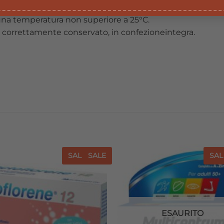
 una temperatura non superiore a 25°C.
to correttamente conservato, in confezioneintegra.
SALE
SALE
SAL
Aggiungi
Agg
alla lista
all
dei
desideri
de
ESAURITO