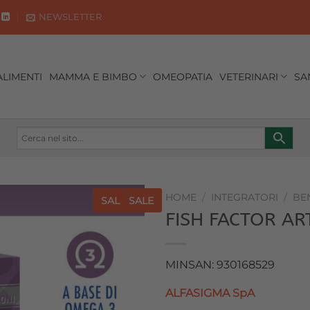
NEWSLETTER
ALIMENTI
MAMMA E BIMBO
OMEOPATIA
VETERINARI
SA
HOME
/
INTEGRATORI
/
BE
SALE
SALE
FISH FACTOR AR
Aggiungi
alla lista
dei
MINSAN: 930168529
desideri
ALFASIGMA SpA