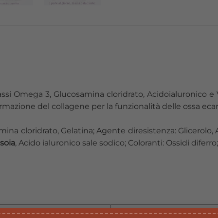
rassi Omega 3, Glucosamina cloridrato, Acidoialuronico e
rmazione del collagene per la funzionalità delle ossa ecart
ina cloridrato, Gelatina; Agente diresistenza: Glicerolo,
soia
, Acido ialuronico sale sodico; Coloranti: Ossidi diferr
apporti perdose giornaliera