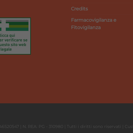
Credits
Farmacovigilanza e
Fitovigilanza
746520547 | N. REA: PG - 310980 | Tutti i diritti sono riservati | 