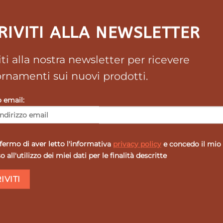
2 perle
0,642 g
RIVITI ALLA NEWSLETTER
0,128 g
0,182 g
416 mg
viti alla nostra newsletter per ricevere
80 mg
rnamenti sui nuovi prodotti.
10 mg
o email:
ermo di aver letto l'informativa
privacy policy
e concedo il mio
da deglutire con acqua.
 all'utilizzo dei miei dati per le finalità descritte
ta.
uti di una dieta variata, equilibrata e di unsano stile di v
 sotto dei 3 anni.