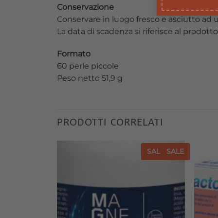
Conservazione
Conservare in luogo fresco e asciutto ad
La data di scadenza si riferisce al prodot
Formato
60 perle piccole
Peso netto 51,9 g
PRODOTTI CORRELATI
SALE
SALE
SALE
SALE
Aggiungi
Aggiungi
alla lista
alla lista
dei
dei
desideri
desideri
O