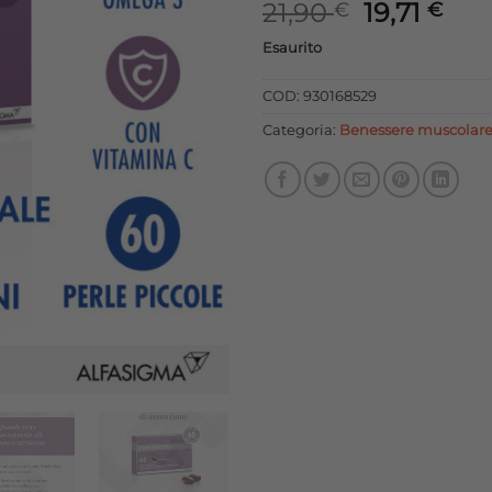
Il
Il
21,90
19,71
€
€
prezzo
pre
Esaurito
originale
att
era:
è:
COD:
930168529
21,90 €.
19,7
Categoria:
Benessere muscolar