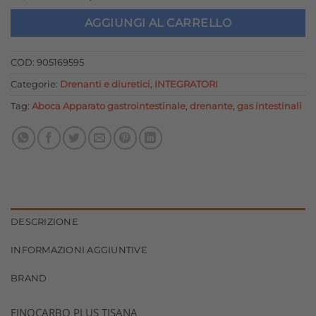
prezzo
prezzo
originale
attuale
AGGIUNGI AL CARRELLO
era:
è:
11,50 €.
10,35 €.
COD:
905169595
Categorie:
Drenanti e diuretici
,
INTEGRATORI
Tag:
Aboca Apparato gastrointestinale
,
drenante
,
gas intestinali
DESCRIZIONE
INFORMAZIONI AGGIUNTIVE
BRAND
FINOCARBO PLUS TISANA