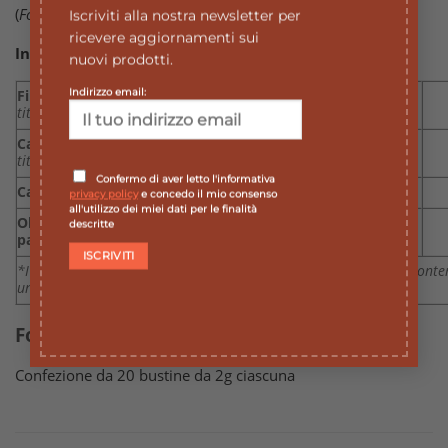
(
Foeniculum vulgare
) olio essenziale.
Iscriviti alla nostra newsletter per
ricevere aggiornamenti sui
Ingredienti funzionali contenuti in una bustina:*
nuovi prodotti.
Indirizzo email:
Finocchio frutti
titolato in essenza ≥ 20 ml/Kg
Carvi frutti
titolato in essenza ≥ 30 ml/Kg
Confermo di aver letto l'informativa
Camomilla fiori
privacy policy
e concedo il mio consenso
all'utilizzo dei miei dati per le finalità
Olio essenziale di Finocchio
descritte
pari a circa 1 goccia di olio essenziale
*I quantitativi indicati si riferiscono agli ingredienti funzionali conte
una bustina e non all’infuso
.
Formato
Confezione da 20 bustine da 2g ciascuna