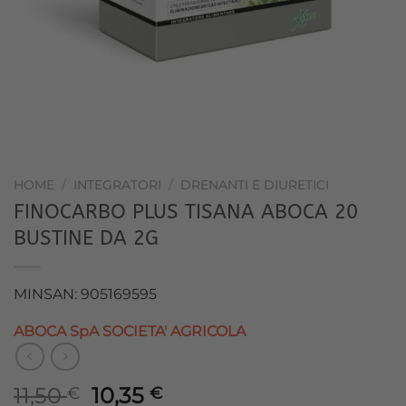
HOME
/
INTEGRATORI
/
DRENANTI E DIURETICI
FINOCARBO PLUS TISANA ABOCA 20
BUSTINE DA 2G
MINSAN: 905169595
ABOCA SpA SOCIETA' AGRICOLA
Il
Il
11,50
10,35
€
€