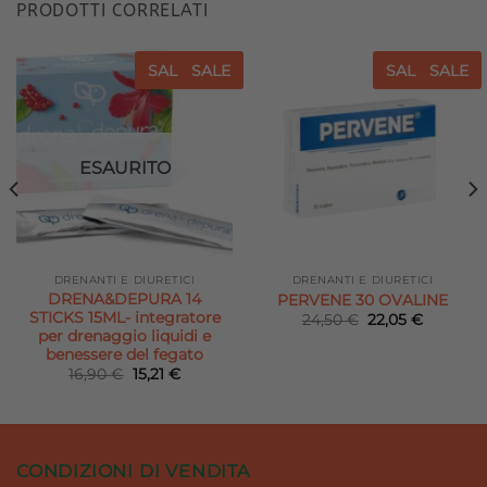
PRODOTTI CORRELATI
SALE
SALE
SALE
SALE
Aggiungi
Aggiungi
alla lista
alla lista
dei
dei
desideri
desideri
ESAURITO
DRENANTI E DIURETICI
DRENANTI E DIURETICI
DRENA&DEPURA 14
PERVENE 30 OVALINE
STICKS 15ML- integratore
Il
Il
24,50
€
22,05
€
prezzo
prezzo
per drenaggio liquidi e
originale
attuale
benessere del fegato
era:
è:
Il
Il
16,90
€
15,21
€
24,50 €.
22,05 €.
prezzo
prezzo
.
originale
attuale
era:
è:
16,90 €.
15,21 €.
CONDIZIONI DI VENDITA