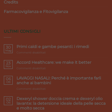
Credits
Farmacovigilanza e Fitovigilanza
ULTIMI CONSIGLI
Primi caldi e gambe pesanti: i rimedi
30
Mag
su
Commenti disabilitati
Primi
caldi
Accord Healthcare: we make it better
23
e
Nov
su
Commenti disabilitati
gambe
Accord
pesanti:
Healthcare:
LAVAGGI NASALI: Perché è importante farli
i
06
we
Ott
rimedi
anche ai bambini
make
su
Commenti disabilitati
it
LAVAGGI
better
NASALI:
Dexeryl shower doccia crema e dexeryl olio
02
Perché
Ott
lavante: la detersione ideale della pelle secca
è
e molto secca
importante