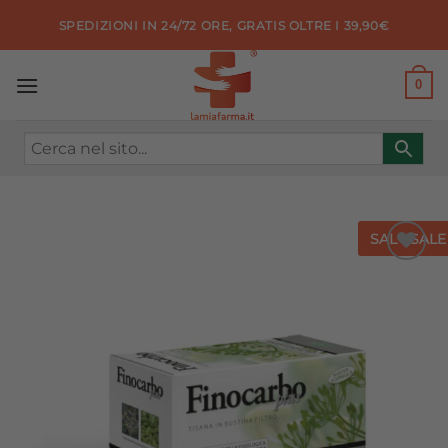
Salta
SPEDIZIONI IN 24/72 ORE, GRATIS OLTRE I 39,90€
ai
contenuti
0
SALE
SALE
Aggiungi
alla lista
dei
desideri