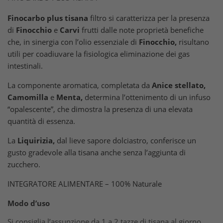
Finocarbo plus tisana
filtro si caratterizza per la presenza
di
Finocchio
e
Carvi
frutti dalle note proprietà benefiche
che, in sinergia con l’olio essenziale di
Finocchio,
risultano
utili per coadiuvare la fisiologica eliminazione dei gas
intestinali.
La componente aromatica, completata da
Anice stellato,
Camomilla
e
Menta,
determina l’ottenimento di un infuso
“opalescente”, che dimostra la presenza di una elevata
quantità di essenza.
La
Liquirizia,
dal lieve sapore dolciastro, conferisce un
gusto gradevole alla tisana anche senza l’aggiunta di
zucchero.
INTEGRATORE ALIMENTARE – 100% Naturale
Modo d’uso
Si consiglia l’assunzione da 1 a 2 tazze di tisana al giorno.