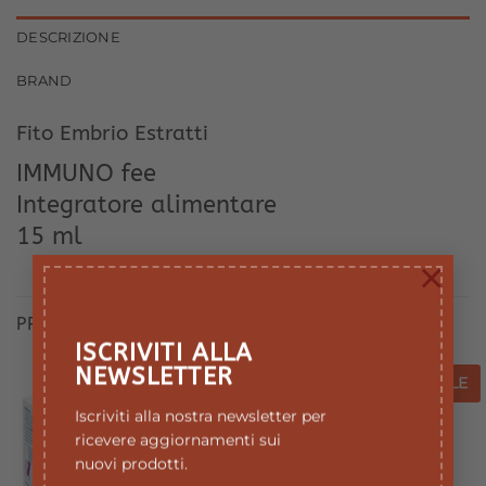
DESCRIZIONE
BRAND
Fito Embrio Estratti
IMMUNO fee
Integratore alimentare
15 ml
×
PRODOTTI CORRELATI
ISCRIVITI ALLA
NEWSLETTER
SALE
SALE
SALE
SALE
Aggiungi
Aggiungi
Iscriviti alla nostra newsletter per
alla lista
alla lista
ricevere aggiornamenti sui
dei
dei
desideri
desideri
nuovi prodotti.