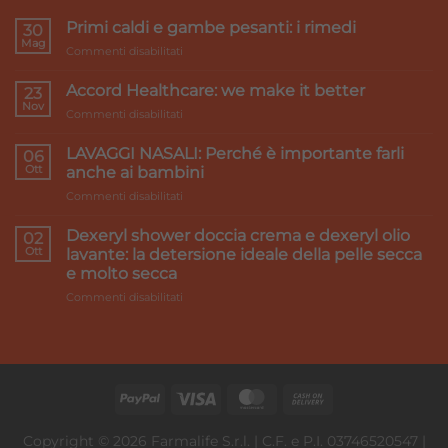
Primi caldi e gambe pesanti: i rimedi
30
Mag
su
Commenti disabilitati
Primi
caldi
Accord Healthcare: we make it better
23
e
Nov
su
Commenti disabilitati
gambe
Accord
pesanti:
Healthcare:
LAVAGGI NASALI: Perché è importante farli
i
06
we
Ott
rimedi
anche ai bambini
make
su
Commenti disabilitati
it
LAVAGGI
better
NASALI:
Dexeryl shower doccia crema e dexeryl olio
02
Perché
Ott
lavante: la detersione ideale della pelle secca
è
e molto secca
importante
su
Commenti disabilitati
farli
Dexeryl
anche
shower
ai
doccia
bambini
crema
e
dexeryl
olio
lavante:
Copyright © 2026 Farmalife S.r.l. | C.F. e P.I. 03746520547 |