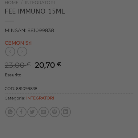
HOME
/
INTEGRATORI
FEE IMMUNO 15ML
MINSAN: 881099838
CEMON Srl
Il
Il
23,00
20,70
€
€
prezzo
prezzo
Esaurito
originale
attuale
era:
è:
COD:
881099838
23,00 €.
20,70 €.
Categoria:
INTEGRATORI