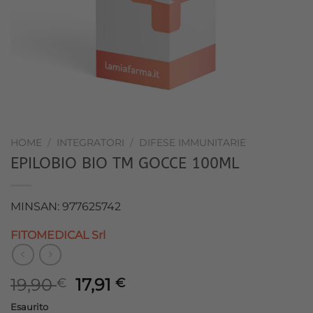
HOME
/
INTEGRATORI
/
DIFESE IMMUNITARIE
EPILOBIO BIO TM GOCCE 100ML
MINSAN: 977625742
FITOMEDICAL Srl
Il
Il
19,90
17,91
€
€
prezzo
prezzo
Esaurito