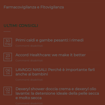
Farmacovigilanza e Fitovigilanza
ULTIMI CONSIGLI
Primi caldi e gambe pesanti: i rimedi
30
Mag
su
Commenti disabilitati
Primi
caldi
Accord Healthcare: we make it better
23
e
Nov
su
Commenti disabilitati
gambe
Accord
pesanti:
Healthcare:
LAVAGGI NASALI: Perché è importante farli
i
06
we
Ott
rimedi
anche ai bambini
make
su
Commenti disabilitati
it
LAVAGGI
better
NASALI:
Dexeryl shower doccia crema e dexeryl olio
02
Perché
Ott
lavante: la detersione ideale della pelle secca
è
e molto secca
importante
su
Commenti disabilitati
farli