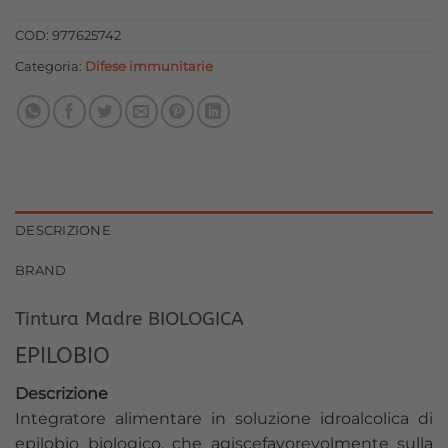
originale
attuale
era:
è:
COD:
977625742
19,90 €.
17,91 €.
Categoria:
Difese immunitarie
DESCRIZIONE
BRAND
Tintura Madre BIOLOGICA
EPILOBIO
Descrizione
Integratore alimentare in soluzione idroalcolica di
epilobio biologico, che agiscefavorevolmente sulla