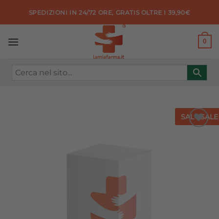
Salta
SPEDIZIONI IN 24/72 ORE, GRATIS OLTRE I 39,90€
ai
contenuti
0
SALE
SALE
Aggiungi
alla lista
dei
desideri