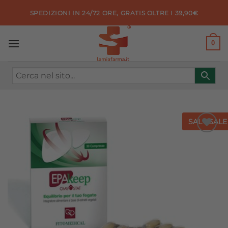
Salta
SPEDIZIONI IN 24/72 ORE, GRATIS OLTRE I 39,90€
ai
contenuti
0
SALE
SALE
Aggiungi
alla lista
dei
desideri