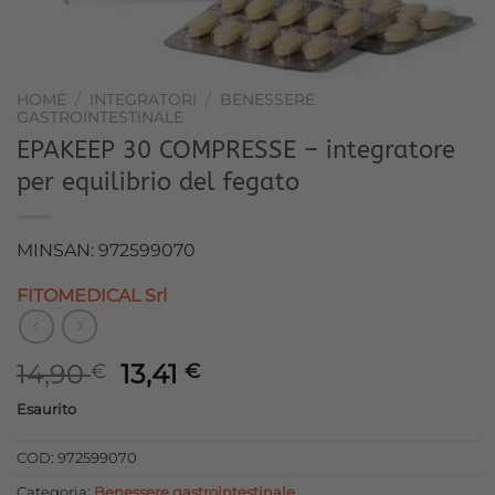
HOME
/
INTEGRATORI
/
BENESSERE
GASTROINTESTINALE
EPAKEEP 30 COMPRESSE – integratore
per equilibrio del fegato
MINSAN: 972599070
FITOMEDICAL Srl
Il
Il
14,90
13,41
€
€
prezzo
prezzo
Esaurito
originale
attuale
era:
è:
COD:
972599070
14,90 €.
13,41 €.
Categoria:
Benessere gastrointestinale