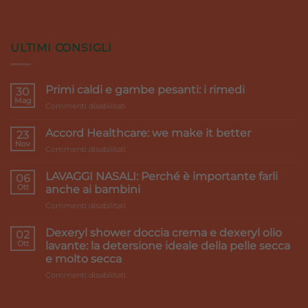
ULTIMI CONSIGLI
Primi caldi e gambe pesanti: i rimedi
30
Mag
su
Commenti disabilitati
Primi
caldi
Accord Healthcare: we make it better
23
e
Nov
su
Commenti disabilitati
gambe
Accord
pesanti:
Healthcare:
LAVAGGI NASALI: Perché è importante farli
i
06
we
Ott
rimedi
anche ai bambini
make
su
Commenti disabilitati
it
LAVAGGI
better
NASALI:
Dexeryl shower doccia crema e dexeryl olio
02
Perché
Ott
lavante: la detersione ideale della pelle secca
è
e molto secca
importante
su
Commenti disabilitati
farli
Dexeryl
anche
shower
ai