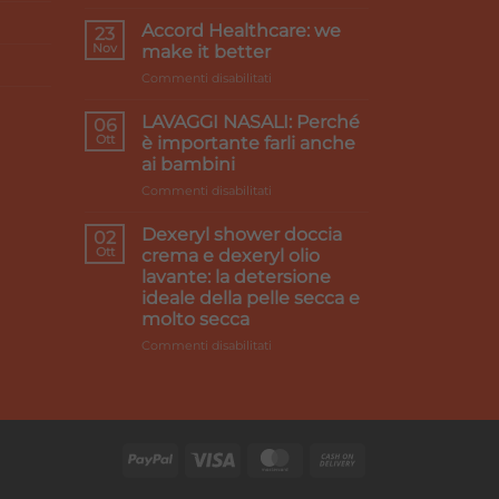
Primi
caldi
Accord Healthcare: we
23
e
Nov
make it better
gambe
su
Commenti disabilitati
pesanti:
Accord
i
Healthcare:
rimedi
LAVAGGI NASALI: Perché
06
we
Ott
è importante farli anche
make
ai bambini
it
su
Commenti disabilitati
better
LAVAGGI
NASALI:
Dexeryl shower doccia
02
Perché
Ott
crema e dexeryl olio
è
lavante: la detersione
importante
ideale della pelle secca e
farli
molto secca
anche
ai
su
Commenti disabilitati
bambini
Dexeryl
shower
doccia
crema
e
dexeryl
olio
lavante: