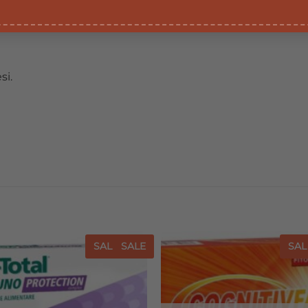
tuti di una dieta variata.
si.
SALE
SALE
SAL
Aggiungi
Agg
alla lista
all
dei
desideri
de