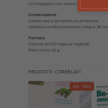
Gli integratori non vanno intesi come sosti
Conservazione
Conservare a temperatura ambiente.
Validità a confezionamento integro
: 36 me
Formato
Flacone da 100 capsule vegetali.
Peso netto: 42 g.
PRODOTTI CORRELATI
SALE
SALE
SALE
SALE
Aggiungi
Aggiungi
alla lista
alla lista
dei
dei
desideri
desideri