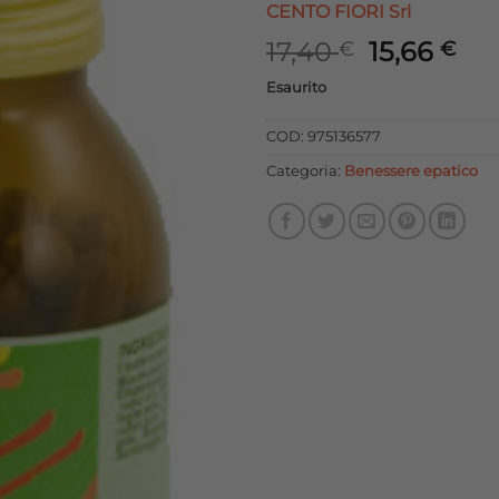
CENTO FIORI Srl
Il
Il
17,40
15,66
€
€
prezzo
pr
Esaurito
originale
att
era:
è:
COD:
975136577
17,40 €.
15,
Categoria:
Benessere epatico