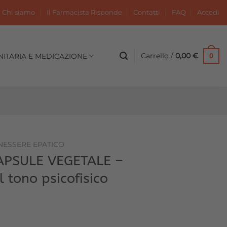
Chi siamo
Il Farmacista Risponde
Contatti
FAQ
Accedi
Carrello /
0,00
€
NITARIA E MEDICAZIONE
0
NESSERE EPATICO
APSULE VEGETALE –
l tono psicofisico