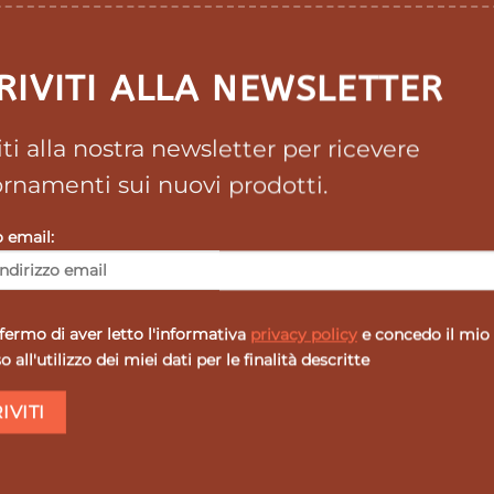
RIVITI ALLA NEWSLETTER
derivati, che favorisce l’aumento del tonopsicofisico. Co
viti alla nostra newsletter per ricevere
entale e fisica. Consigliato a sportivi, studenti e a tuttic
rnamenti sui nuovi prodotti.
o email:
alimentare, eleuterococco radice estratto secco,rosmari
ica archangelica radici estratto secco, santoreggia sommità
ermo di aver letto l'informativa
privacy policy
e concedo il mio
ule dopo pranzo con abbondante acqua.
 all'utilizzo dei miei dati per le finalità descritte
la prima parte della giornata.
ndata.
 sotto dei 3 anni di età.