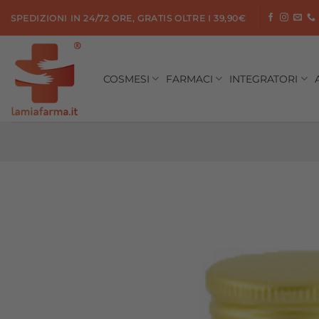
Salta
SPEDIZIONI IN 24/72 ORE, GRATIS OLTRE I 39,90€
ai
contenuti
COSMESI
FARMACI
INTEGRATORI