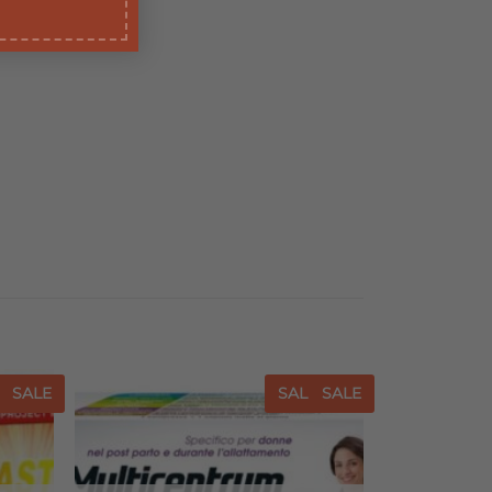
E
SALE
SALE
SALE
iungi
Aggiungi
a lista
alla lista
dei
dei
sideri
desideri