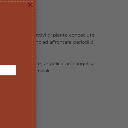
×
ntiene principi attivi di piante conosciute
oloro che si trovano ad affrontare periodi di
no foglie polvere, angelica archangelica
 fiorite olioessenziale.