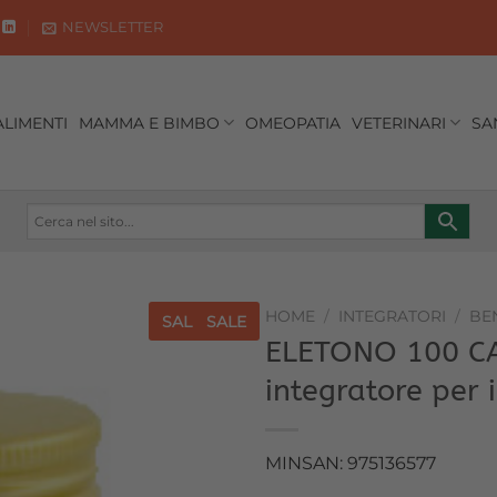
NEWSLETTER
ALIMENTI
MAMMA E BIMBO
OMEOPATIA
VETERINARI
SA
HOME
/
INTEGRATORI
/
BE
SALE
SALE
ELETONO 100 C
Aggiungi
integratore per i
alla lista
dei
desideri
MINSAN: 975136577