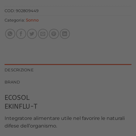
originale
attuale
era:
è:
COD:
902809449
25,00 €.
22,50 €.
Categoria:
Sonno
DESCRIZIONE
BRAND
ECOSOL
EKINFLU-T
Integratore alimentare utile nel favorire le naturali
difese dell’organismo.