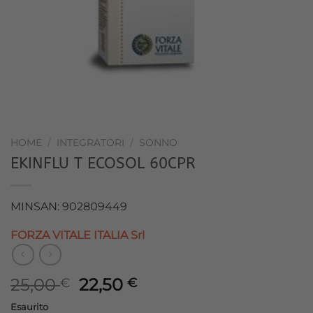
HOME
/
INTEGRATORI
/
SONNO
EKINFLU T ECOSOL 60CPR
MINSAN: 902809449
FORZA VITALE ITALIA Srl
Il
Il
25,00
22,50
€
€
prezzo
prezzo
Esaurito