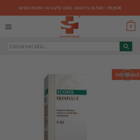
Salta
SPEDIZIONI IN 24/72 ORE, GRATIS OLTRE I 39,90€
ai
contenuti
0
SALE
SALE
Aggiungi
alla lista
dei
desideri