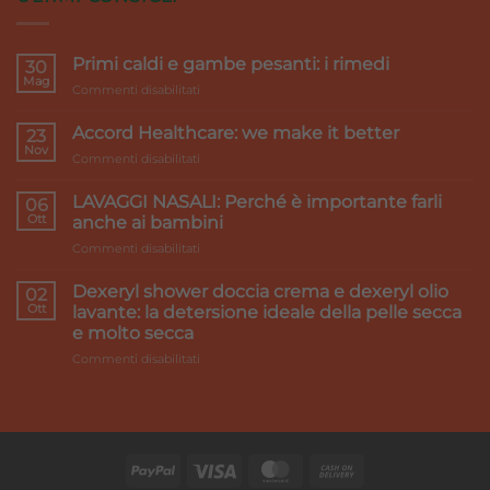
Primi caldi e gambe pesanti: i rimedi
30
Mag
su
Commenti disabilitati
Primi
caldi
Accord Healthcare: we make it better
23
e
Nov
su
Commenti disabilitati
gambe
Accord
pesanti:
Healthcare:
LAVAGGI NASALI: Perché è importante farli
i
06
we
Ott
rimedi
anche ai bambini
make
su
Commenti disabilitati
it
LAVAGGI
better
NASALI:
Dexeryl shower doccia crema e dexeryl olio
02
Perché
Ott
lavante: la detersione ideale della pelle secca
è
e molto secca
importante
su
Commenti disabilitati
farli
Dexeryl
anche
shower
ai
doccia
bambini
crema
e
dexeryl
olio