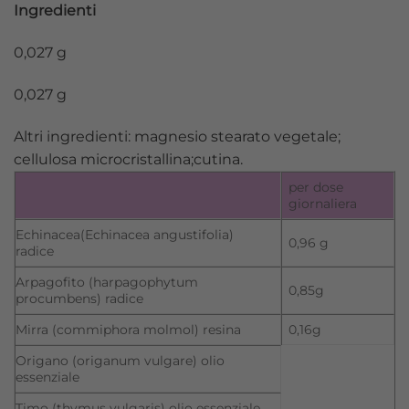
Ingredienti
0,027 g
0,027 g
Altri ingredienti: magnesio stearato vegetale;
cellulosa microcristallina;cutina.
per dose
giornaliera
Echinacea(Echinacea angustifolia)
0,96 g
radice
Arpagofito (harpagophytum
0,85g
procumbens) radice
Mirra (commiphora molmol) resina
0,16g
Origano (origanum vulgare) olio
essenziale
Timo (thymus vulgaris) olio essenziale