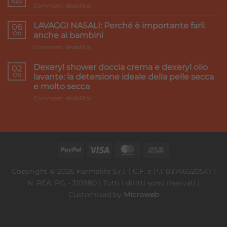
Nov
su
Commenti disabilitati
gambe
Accord
pesanti:
Healthcare:
LAVAGGI NASALI: Perché è importante farli
i
06
we
Ott
rimedi
anche ai bambini
make
su
Commenti disabilitati
it
LAVAGGI
better
NASALI:
Dexeryl shower doccia crema e dexeryl olio
02
Perché
Ott
lavante: la detersione ideale della pelle secca
è
e molto secca
importante
su
Commenti disabilitati
farli
Dexeryl
anche
shower
ai
doccia
bambini
crema
e
dexeryl
olio
lavante:
Copyright © 2026 Farmalife S.r.l. | C.F. e P.I. 03746520547 |
la
N. REA: PG - 310980 | Tutti i diritti sono riservati |
detersione
ideale
Customized by
Microweb
della
pelle
secca
e