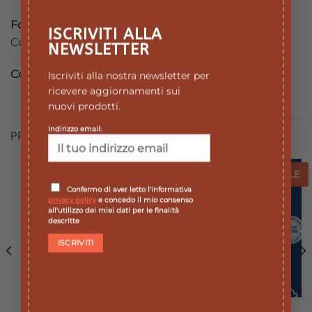
Formato
ISCRIVITI ALLA
Confezione da 5 pezzi.
NEWSLETTER
Cod.
70025596
Iscriviti alla nostra newsletter per
ricevere aggiornamenti sui
nuovi prodotti.
Indirizzo email:
PRODOTTI CORRELATI
SALE
SALE
SALE
SALE
Confermo di aver letto l'informativa
Aggiungi
Aggiungi
privacy policy
e concedo il mio consenso
alla lista
alla lista
all'utilizzo dei miei dati per le finalità
dei
dei
descritte
desideri
desideri
ESAURITO
IGIENE INTIMA
IGIENE INTIMA