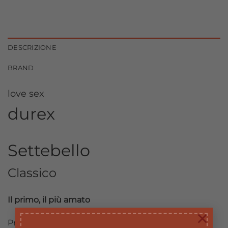
DESCRIZIONE
BRAND
love sex
durex
Settebello
Classico
Il primo, il più amato
×
Profilattici.