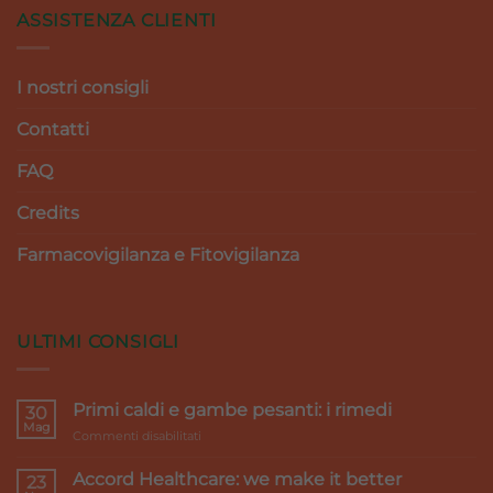
ASSISTENZA CLIENTI
I nostri consigli
Contatti
FAQ
Credits
Farmacovigilanza e Fitovigilanza
ULTIMI CONSIGLI
Primi caldi e gambe pesanti: i rimedi
30
Mag
su
Commenti disabilitati
Primi
caldi
Accord Healthcare: we make it better
23
e