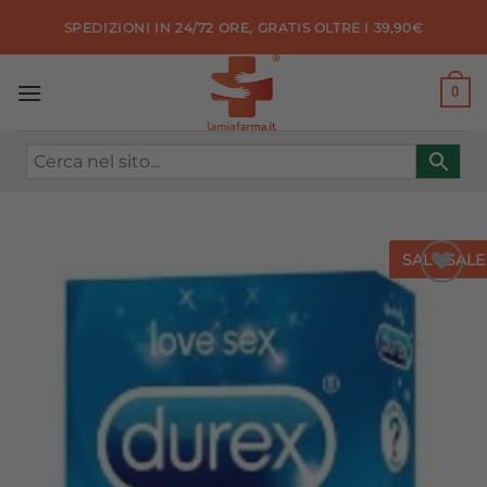
Salta
SPEDIZIONI IN 24/72 ORE, GRATIS OLTRE I 39,90€
ai
contenuti
0
SALE
SALE
Aggiungi
alla lista
dei
desideri