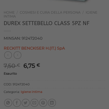
HOME
/
COSMESI E CURA DELLA PERSONA
/
IGIENE
INTIMA
DUREX SETTEBELLO CLASS 5PZ NF
MINSAN: 912472040
RECKITT BENCKISER H.(IT.) SpA
Il
Il
7,50
6,75
€
€
prezzo
prezzo
Esaurito
originale
attuale
era:
è:
COD:
912472040
7,50 €.
6,75 €.
Categoria:
Igiene intima