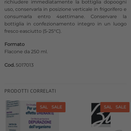
richiudere immediatamente la bottiglia dopoogni
uso, conservarla in posizione verticale in frigorifero e
consumarla entro 4settimane. Conservare la
bottiglia in confezionamento integro in un luogo
fresco easciutto (5-25°C).
Formato
Flacone da 250 ml.
Cod.
5017013
PRODOTTI CORRELATI
SALE
SALE
SALE
SALE
Aggiungi
Aggiungi
alla lista
alla lista
dei
dei
desideri
desideri