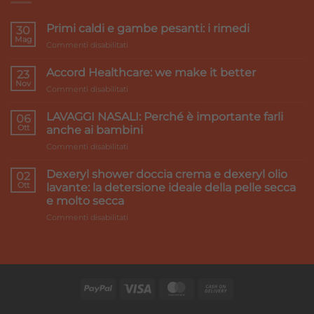
Primi caldi e gambe pesanti: i rimedi
30
Mag
su
Commenti disabilitati
Primi
caldi
Accord Healthcare: we make it better
23
e
Nov
su
Commenti disabilitati
gambe
Accord
pesanti:
Healthcare:
LAVAGGI NASALI: Perché è importante farli
i
06
we
Ott
rimedi
anche ai bambini
make
su
Commenti disabilitati
it
LAVAGGI
better
NASALI:
Dexeryl shower doccia crema e dexeryl olio
02
Perché
Ott
lavante: la detersione ideale della pelle secca
è
e molto secca
importante
su
Commenti disabilitati
farli
Dexeryl
anche
shower
ai
doccia
bambini
crema
e
dexeryl
olio
lavante: