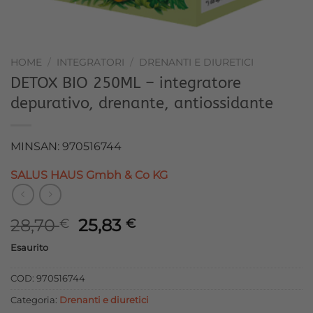
HOME
/
INTEGRATORI
/
DRENANTI E DIURETICI
DETOX BIO 250ML – integratore
depurativo, drenante, antiossidante
MINSAN: 970516744
SALUS HAUS Gmbh & Co KG
Il
Il
28,70
25,83
€
€
prezzo
prezzo
Esaurito
originale
attuale
era:
è:
COD:
970516744
28,70 €.
25,83 €.
Categoria:
Drenanti e diuretici