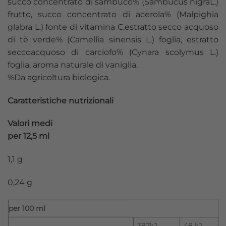
succo concentrato di sambuco% (Sambucus nigraL.)
frutto, succo concentrato di acerola% (Malpighia
glabra L.) fonte di vitamina C,estratto secco acquoso
di tè verde% (Camellia sinensis L.) foglia, estratto
seccoacquoso di carciofo% (Cynara scolymus L.)
foglia, aroma naturale di vaniglia.
%Da agricoltura biologica.
Caratteristiche nutrizionali
Valori medi
per 12,5 ml
1,1 g
0,24 g
per 100 ml
387kJ
48 kJ