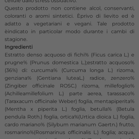
cellule dallo stress ossidativo.
Questo prodotto non contiene alcol, conservanti,
coloranti o aromi sintetici. Èprivo di lievito ed è
adatto a vegetariani e vegani. Tale prodotto
èindicato in particolar modo durante i cambi di
stagione.
Ingredienti
Estratto denso acquoso di fichi% (Ficus carica L.) e
prugne% (Prunus domestica L.);estratto acquoso%
(36%) di: curcuma% (Curcuma longa L.) rizoma,
genziana% (Gentiana luteaL.) radice, zenzero%
(Zingiber officinale ROSC.) rizoma, millefoglio%
(Achilleamillefolium L.) parte aerea, tarassaco%
(Taraxacum officinale Weber) foglia, mentapiperita%
(Mentha x piperita L.) foglia, betulla% (Betula
pendula Roth.) foglia, ortica%(Urtica dioica L.) foglia,
cardo mariano% (Silybum marianum Gaertn.) frutto,
rosmarino%(Rosmarinus officinalis L.) foglia; acqua,