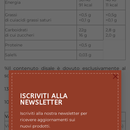
Energia
91 kcal
11 kcal
Grassi
<0,5 g
<0,5g
di cuiacidi grassi saturi
<0,1 g
<0,1 g
Carboidrati
22g
2,8 g
di cui zuccheri
16 g
2,0 g
Proteine
<0,5 g
Sale%
0,03 g
%Il contenuto disale è dovuto esclusivamente al
×
sodio naturalmente presente.
136 mg
ISCRIVITI ALLA
NEWSLETTER
100 mg
Iscriviti alla nostra newsletter per
VALORI MEDI PER 12,5 ML
ricevere aggiornamenti sui
Vitamina C (daacerola)
12 mg (15% VNR%)
nuovi prodotti.