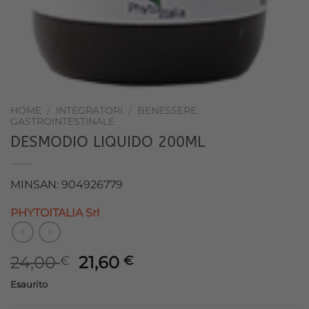
HOME
/
INTEGRATORI
/
BENESSERE
GASTROINTESTINALE
DESMODIO LIQUIDO 200ML
MINSAN: 904926779
PHYTOITALIA Srl
Il
Il
24,00
21,60
€
€
prezzo
prezzo
Esaurito
originale
attuale