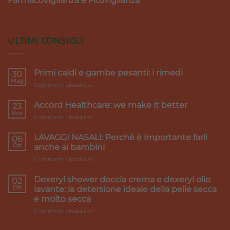
Farmacovigilanza e Fitovigilanza
ULTIMI CONSIGLI
Primi caldi e gambe pesanti: i rimedi
30
Mag
su
Commenti disabilitati
Primi
caldi
Accord Healthcare: we make it better
23
e
Nov
su
Commenti disabilitati
gambe
Accord
pesanti:
Healthcare:
LAVAGGI NASALI: Perché è importante farli
i
06
we
Ott
rimedi
anche ai bambini
make
su
Commenti disabilitati
it
LAVAGGI
better
NASALI:
Dexeryl shower doccia crema e dexeryl olio
02
Perché
Ott
lavante: la detersione ideale della pelle secca
è
e molto secca
importante
su
Commenti disabilitati
farli
Dexeryl
anche
shower
ai