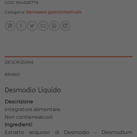
era:
è:
COD:
904926779
24,00 €.
21,60 €.
Categoria:
Benessere gastrointestinale
DESCRIZIONE
BRAND
Desmodio Liquido
Descrizione
Integratore alimentare.
Non contienealcool.
Ingredienti
Estratto acquoso di Desmodio – Desmodium