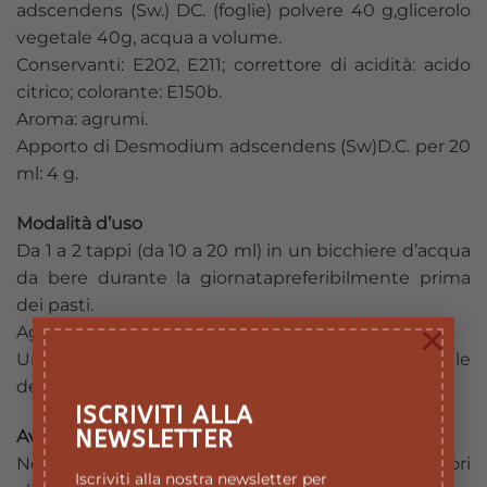
adscendens (Sw.) DC. (foglie) polvere 40 g,glicerolo
vegetale 40g, acqua a volume.
Conservanti: E202, E211; correttore di acidità: acido
citrico; colorante: E150b.
Aroma: agrumi.
Apporto di Desmodium adscendens (Sw)D.C. per 20
ml: 4 g.
Modalità d’uso
Da 1 a 2 tappi (da 10 a 20 ml) in un bicchiere d’acqua
da bere durante la giornatapreferibilmente prima
dei pasti.
×
Agitare bene prima dell’uso.
Un eventuale deposito è dovuto all’origine naturale
del prodotto e non nepregiudica la qualità.
ISCRIVITI ALLA
NEWSLETTER
Avvertenze
Non eccedere le dosi indicate. Gli integratori
Iscriviti alla nostra newsletter per