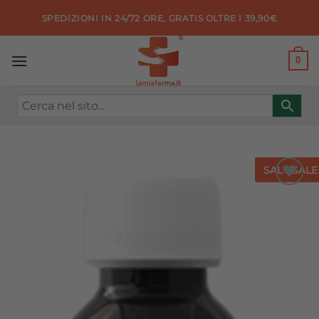
Salta
SPEDIZIONI IN 24/72 ORE, GRATIS OLTRE I 39,90€
ai
contenuti
0
SALE
SALE
Aggiungi
alla lista
dei
desideri