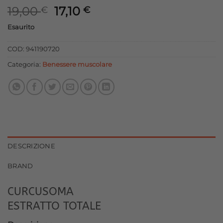
Il
Il
19,00
17,10
€
€
prezzo
prezzo
Esaurito
originale
attuale
era:
è:
COD:
941190720
19,00 €.
17,10 €.
Categoria:
Benessere muscolare
DESCRIZIONE
BRAND
CURCUSOMA
ESTRATTO TOTALE