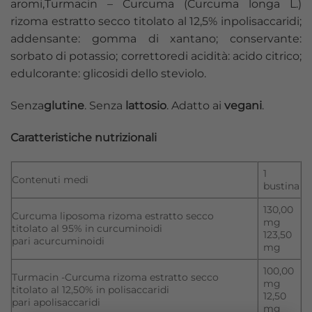
aromi,Turmacin – Curcuma (Curcuma longa L.)
rizoma estratto secco titolato al 12,5% inpolisaccaridi;
addensante: gomma di xantano; conservante:
sorbato di potassio; correttoredi acidità: acido citrico;
edulcorante: glicosidi dello steviolo.
Senza
glutine
. Senza
lattosio
. Adatto ai
vegani
.
Caratteristiche nutrizionali
1
Contenuti medi
bustina
130,00
Curcuma liposoma rizoma estratto secco
mg
titolato al 95% in curcuminoidi
123,50
pari acurcuminoidi
mg
100,00
Turmacin -Curcuma rizoma estratto secco
mg
titolato al 12,50% in polisaccaridi
12,50
pari apolisaccaridi
mg