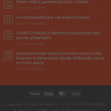
Primi caldi e gambe pesanti: i rimedi
30
Mag
su
Commenti disabilitati
Primi
caldi
Accord Healthcare: we make it better
23
e
Nov
su
Commenti disabilitati
gambe
Accord
pesanti:
Healthcare:
LAVAGGI NASALI: Perché è importante farli
i
06
we
Ott
rimedi
anche ai bambini
make
su
Commenti disabilitati
it
LAVAGGI
better
NASALI:
Dexeryl shower doccia crema e dexeryl olio
02
Perché
Ott
lavante: la detersione ideale della pelle secca
è
e molto secca
importante
su
Commenti disabilitati
farli
Dexeryl
anche
shower
ai
doccia
bambini
crema
e
dexeryl
olio
lavante:
Copyright © 2026 Farmalife S.r.l. | C.F. e P.I. 03746520547 |
la
N. REA: PG - 310980 | Tutti i diritti sono riservati |
detersione