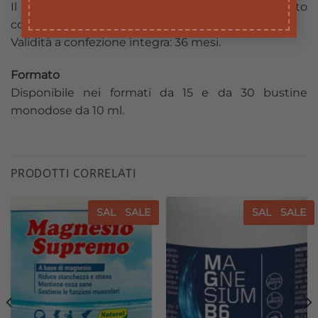
Il periodo di validità si riferisce alprodotto
correttamente conservato in confezione integra.
Validità a confezione integra: 36 mesi.
Formato
Disponibile nei formati da 15 e da 30 bustine
monodose da 10 ml.
PRODOTTI CORRELATI
SALE
SALE
SALE
SALE
Aggiungi
Aggiungi
alla lista
alla lista
dei
dei
desideri
desideri