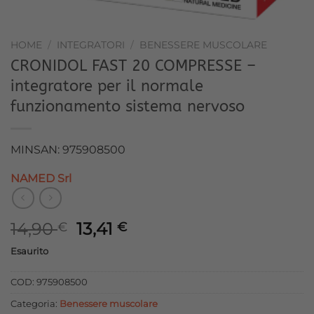
HOME
/
INTEGRATORI
/
BENESSERE MUSCOLARE
CRONIDOL FAST 20 COMPRESSE –
integratore per il normale
funzionamento sistema nervoso
MINSAN: 975908500
NAMED Srl
Il
Il
14,90
13,41
€
€
prezzo
prezzo
Esaurito
originale
attuale
era:
è:
COD:
975908500
14,90 €.
13,41 €.
Categoria:
Benessere muscolare