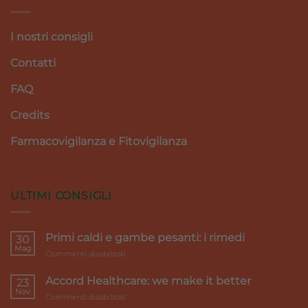
I nostri consigli
Contatti
FAQ
Credits
Farmacovigilanza e Fitovigilanza
ULTIMI CONSIGLI
Primi caldi e gambe pesanti: i rimedi
30
Mag
su
Commenti disabilitati
Primi
caldi
Accord Healthcare: we make it better
23
e
Nov
su
Commenti disabilitati
gambe