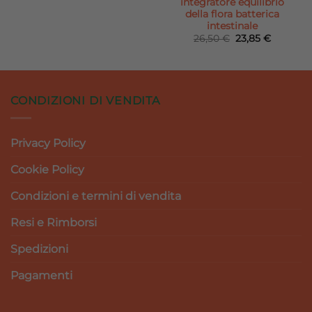
integratore equilibrio
era:
è:
della flora batterica
22,00 €.
19,80 €.
intestinale
Il
Il
26,50
€
23,85
€
prezzo
prezzo
originale
attuale
era:
è:
26,50 €.
23,85 €.
CONDIZIONI DI VENDITA
Privacy Policy
Cookie Policy
Condizioni e termini di vendita
Resi e Rimborsi
Spedizioni
Pagamenti