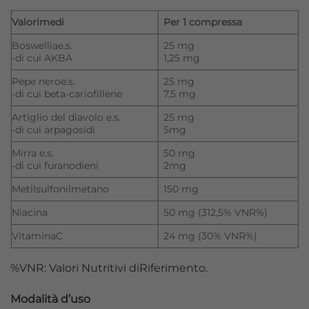
Valorimedi
Per 1 compressa
Boswelliae.s.
25 mg
-di cui AKBA
1,25 mg
Pepe neroe.s.
25 mg
-di cui beta-cariofillene
7,5 mg
Artiglio del diavolo e.s.
25 mg
-di cui arpagosidi
5mg
Mirra e.s.
50 mg
-di cui furanodieni
2mg
Metilsulfonilmetano
150 mg
Niacina
50 mg (312,5% VNR%)
VitaminaC
24 mg (30% VNR%)
%VNR: Valori Nutritivi diRiferimento.
Modalità d’uso