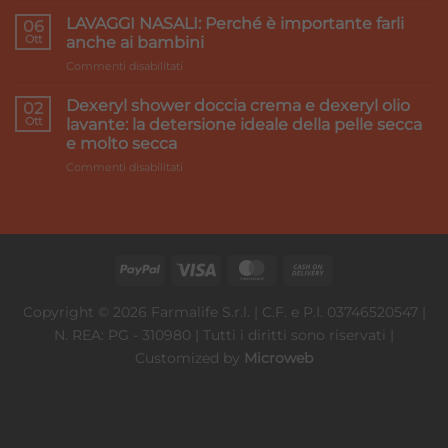
Accord
pesanti:
Healthcare:
LAVAGGI NASALI: Perché è importante farli
i
06
we
Ott
rimedi
anche ai bambini
make
su
Commenti disabilitati
it
LAVAGGI
better
NASALI:
Dexeryl shower doccia crema e dexeryl olio
02
Perché
Ott
lavante: la detersione ideale della pelle secca
è
e molto secca
importante
su
Commenti disabilitati
farli
Dexeryl
anche
shower
ai
doccia
bambini
crema
e
dexeryl
olio
lavante:
Copyright © 2026 Farmalife S.r.l. | C.F. e P.I. 03746520547 |
la
N. REA: PG - 310980 | Tutti i diritti sono riservati |
detersione
ideale
Customized by
Microweb
della
pelle
secca
e
molto