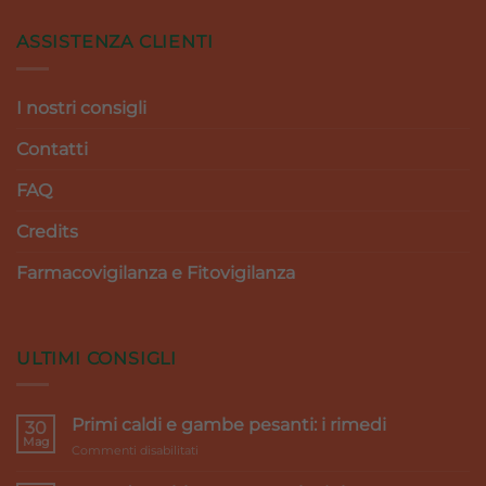
ASSISTENZA CLIENTI
I nostri consigli
Contatti
FAQ
Credits
Farmacovigilanza e Fitovigilanza
ULTIMI CONSIGLI
Primi caldi e gambe pesanti: i rimedi
30
Mag
su
Commenti disabilitati
Primi