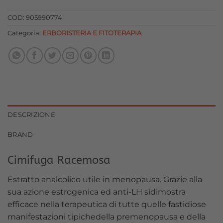
originale
attuale
era:
è:
COD:
905990774
14,00 €.
12,60 €.
Categoria:
ERBORISTERIA E FITOTERAPIA
DESCRIZIONE
BRAND
Cimifuga Racemosa
Estratto analcolico utile in menopausa. Grazie alla
sua azione estrogenica ed anti-LH sidimostra
efficace nella terapeutica di tutte quelle fastidiose
manifestazioni tipichedella premenopausa e della