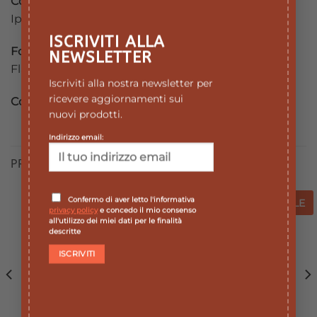
Controindicazioni
Ipersensibilità verso i singoli componenti.
ISCRIVITI ALLA
Formato
NEWSLETTER
Flacone da 50 ml.
Iscriviti alla nostra newsletter per
ricevere aggiornamenti sui
Cod.
839
nuovi prodotti.
Indirizzo email:
PRODOTTI CORRELATI
Confermo di aver letto l'informativa
SALE
SALE
SALE
SALE
privacy policy
e concedo il mio consenso
all'utilizzo dei miei dati per le finalità
Aggiungi
Aggiungi
descritte
alla lista
alla lista
dei
dei
desideri
desideri
ESAURITO
ESAURITO