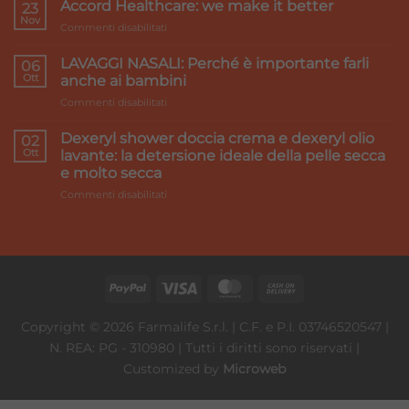
caldi
Accord Healthcare: we make it better
23
e
Nov
su
Commenti disabilitati
gambe
Accord
pesanti:
Healthcare:
LAVAGGI NASALI: Perché è importante farli
i
06
we
Ott
rimedi
anche ai bambini
make
su
Commenti disabilitati
it
LAVAGGI
better
NASALI:
Dexeryl shower doccia crema e dexeryl olio
02
Perché
Ott
lavante: la detersione ideale della pelle secca
è
e molto secca
importante
su
Commenti disabilitati
farli
Dexeryl
anche
shower
ai
doccia
bambini
crema
e
dexeryl
olio
lavante:
Copyright © 2026 Farmalife S.r.l. | C.F. e P.I. 03746520547 |
la
N. REA: PG - 310980 | Tutti i diritti sono riservati |
detersione
ideale
Customized by
Microweb
della
pelle