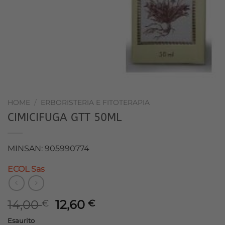
HOME
/
ERBORISTERIA E FITOTERAPIA
CIMICIFUGA GTT 50ML
MINSAN: 905990774
ECOL Sas
Il
Il
14,00
12,60
€
€
prezzo
prezzo
Esaurito