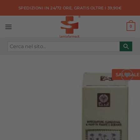
Salta
SPEDIZIONI IN 24/72 ORE, GRATIS OLTRE I 39,90€
ai
contenuti
0
SALE
SALE
Aggiungi
alla lista
dei
desideri