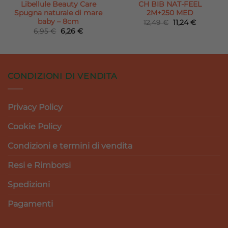
Libellule Beauty Care
CH BIB NAT-FEEL
Spugna naturale di mare
2M+250 MED
baby – 8cm
Il
Il
12,49
€
11,24
€
prezzo
prezzo
Il
Il
6,95
€
6,26
€
originale
attuale
prezzo
prezzo
era:
è:
originale
attuale
12,49 €.
11,24 €.
era:
è:
6,95 €.
6,26 €.
CONDIZIONI DI VENDITA
Privacy Policy
Cookie Policy
Condizioni e termini di vendita
Resi e Rimborsi
Spedizioni
Pagamenti