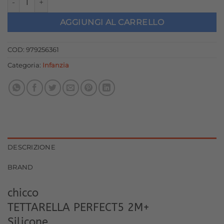
originale
attuale
era:
è:
AGGIUNGI AL CARRELLO
8,99 €.
8,09 €.
COD:
979256361
Categoria:
Infanzia
DESCRIZIONE
BRAND
chicco
TETTARELLA PERFECT5 2M+
Silicone