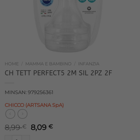
HOME
/
MAMMA E BAMBINO
/
INFANZIA
CH TETT PERFECT5 2M SIL 2PZ 2F
MINSAN: 979256361
CHICCO (ARTSANA SpA)
Il
Il
8,99
8,09
€
€
prezzo
prezzo
CH TETT PERFECT5 2M SIL 2PZ 2F quantità