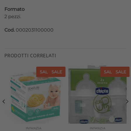
Formato
2 pezzi.
Cod.
0002031100000
PRODOTTI CORRELATI
SALE
SALE
SALE
SALE
Aggiungi
Aggiungi
alla lista
alla lista
dei
dei
desideri
desideri
INFANZIA
INFANZIA