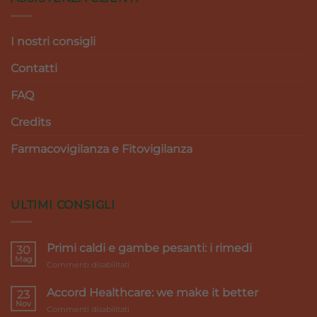
I nostri consigli
Contatti
FAQ
Credits
Farmacovigilanza e Fitovigilanza
ULTIMI CONSIGLI
Primi caldi e gambe pesanti: i rimedi
30
Mag
su
Commenti disabilitati
Primi
caldi
Accord Healthcare: we make it better
23
e
Nov
su
Commenti disabilitati
gambe