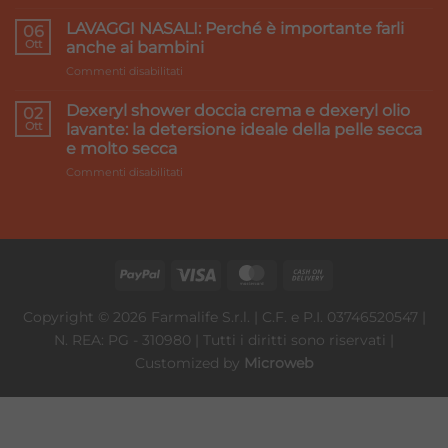
Accord
pesanti:
Healthcare:
LAVAGGI NASALI: Perché è importante farli
i
06
we
Ott
rimedi
anche ai bambini
make
su
Commenti disabilitati
it
LAVAGGI
better
NASALI:
Dexeryl shower doccia crema e dexeryl olio
02
Perché
Ott
lavante: la detersione ideale della pelle secca
è
e molto secca
importante
su
Commenti disabilitati
farli
Dexeryl
anche
shower
ai
doccia
bambini
crema
e
dexeryl
olio
lavante:
Copyright © 2026 Farmalife S.r.l. | C.F. e P.I. 03746520547 |
la
N. REA: PG - 310980 | Tutti i diritti sono riservati |
detersione
ideale
Customized by
Microweb
della
pelle
secca
e
molto