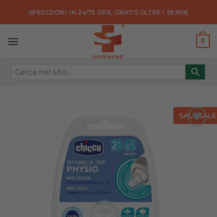
Salta
SPEDIZIONI IN 24/72 ORE, GRATIS OLTRE I 39,90€
ai
contenuti
0
SALE
SALE
Aggiungi
alla lista
dei
desideri