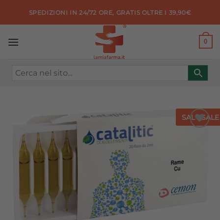
Salta
SPEDIZIONI IN 24/72 ORE, GRATIS OLTRE I 39,90€
ai
contenuti
0
SALE
SALE
Aggiungi
alla lista
dei
desideri