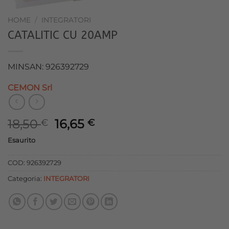
HOME
/
INTEGRATORI
CATALITIC CU 20AMP
MINSAN: 926392729
CEMON Srl
Il
Il
18,50
16,65
€
€
prezzo
prezzo
Esaurito
originale
attuale
era:
è:
COD:
926392729
18,50 €.
16,65 €.
Categoria:
INTEGRATORI