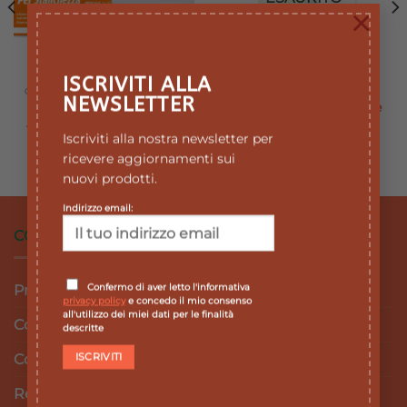
×
ISCRIVITI ALLA
CONCENTRAZIONE E MEMORIA
INTEGRATORI
NEWSLETTER
CARNIDYN PLUS
Dynamica Anxia – gocce
ALFASIGMA 20 BUSTINE
Il
Il
11,90
€
10,71
€
prezzo
prezzo
Iscriviti alla nostra newsletter per
ARANCIA
originale
attuale
Il
Il
25,00
€
22,50
€
ricevere aggiornamenti sui
era:
è:
prezzo
prezzo
11,90 €.
10,71 €.
originale
attuale
nuovi prodotti.
era:
è:
25,00 €.
22,50 €.
Indirizzo email:
CONDIZIONI DI VENDITA
Confermo di aver letto l'informativa
Privacy Policy
privacy policy
e concedo il mio consenso
all'utilizzo dei miei dati per le finalità
Cookie Policy
descritte
Condizioni e termini di vendita
Resi e Rimborsi