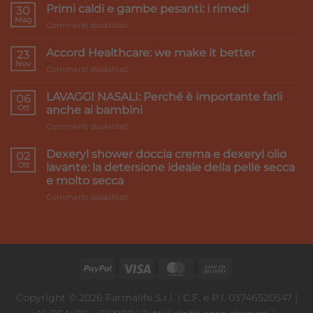
Primi caldi e gambe pesanti: i rimedi
30
Mag
su
Commenti disabilitati
Primi
caldi
Accord Healthcare: we make it better
23
e
Nov
su
Commenti disabilitati
gambe
Accord
pesanti:
Healthcare:
LAVAGGI NASALI: Perché è importante farli
i
06
we
Ott
rimedi
anche ai bambini
make
su
Commenti disabilitati
it
LAVAGGI
better
NASALI:
Dexeryl shower doccia crema e dexeryl olio
02
Perché
Ott
lavante: la detersione ideale della pelle secca
è
e molto secca
importante
su
Commenti disabilitati
farli
Dexeryl
anche
shower
ai
doccia
bambini
crema
e
dexeryl
olio
lavante:
Copyright © 2026 Farmalife S.r.l. | C.F. e P.I. 03746520547 |
la