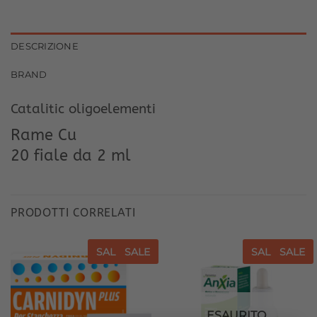
DESCRIZIONE
BRAND
Catalitic oligoelementi
Rame Cu
20 fiale da 2 ml
PRODOTTI CORRELATI
SALE
SALE
SALE
SALE
Aggiungi
Aggiungi
alla lista
alla lista
dei
dei
desideri
desideri
ESAURITO