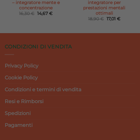
– integratore mente e
integratore per
concentrazione
prestazioni mentali
ottimali
Il
Il
16,30
€
14,67
€
prezzo
prezzo
Il
Il
18,90
€
17,01
€
originale
attuale
prezzo
prezzo
era:
è:
originale
attuale
16,30 €.
14,67 €.
era:
è:
18,90 €.
17,01 €.
CONDIZIONI DI VENDITA
Privacy Policy
Cookie Policy
Condizioni e termini di vendita
Resi e Rimborsi
Spedizioni
Pagamenti