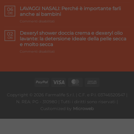
Accord
pesanti:
Healthcare:
LAVAGGI NASALI: Perché è importante farli
i
06
we
Ott
rimedi
anche ai bambini
make
su
Commenti disabilitati
it
LAVAGGI
better
NASALI:
Dexeryl shower doccia crema e dexeryl olio
02
Perché
Ott
lavante: la detersione ideale della pelle secca
è
e molto secca
importante
su
Commenti disabilitati
farli
Dexeryl
anche
shower
ai
doccia
bambini
crema
e
dexeryl
olio
lavante:
Copyright © 2026 Farmalife S.r.l. | C.F. e P.I. 03746520547 |
la
N. REA: PG - 310980 | Tutti i diritti sono riservati |
detersione
ideale
Customized by
Microweb
della
pelle
secca
e
molto