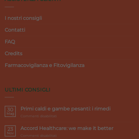
I nostri consigli
Contatti
FAQ
Credits
Farmacovigilanza e Fitovigilanza
ULTIMI CONSIGLI
Primi caldi e gambe pesanti: i rimedi
30
Mag
su
Commenti disabilitati
Primi
caldi
Accord Healthcare: we make it better
23
e
Nov
su
Commenti disabilitati
gambe