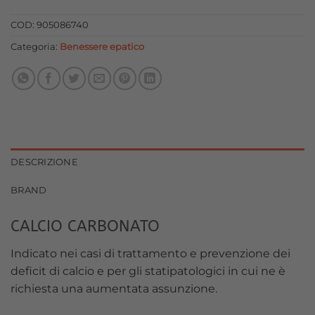
originale
attuale
era:
è:
COD:
905086740
6,60 €.
5,94 €.
Categoria:
Benessere epatico
DESCRIZIONE
BRAND
CALCIO CARBONATO
Indicato nei casi di trattamento e prevenzione dei
deficit di calcio e per gli statipatologici in cui ne è
richiesta una aumentata assunzione.