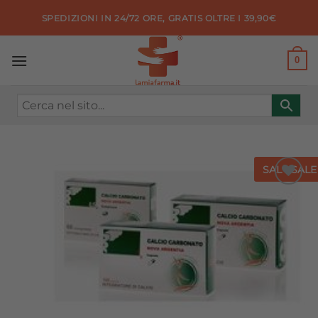
Salta
SPEDIZIONI IN 24/72 ORE, GRATIS OLTRE I 39,90€
ai
contenuti
0
SALE
SALE
Aggiungi
alla lista
dei
desideri