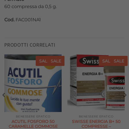
60 compressa da 0,5 g.
Cod.
FAC001NA1
PRODOTTI CORRELATI
SALE
SALE
SALE
SALE
Aggiungi
Aggiungi
alla lista
alla lista
dei
dei
desideri
desideri
BENESSERE EPATICO
BENESSERE EPATICO
ACUTIL FOSFORO 50
SWISSE ENERGIA B+ 50
CARAMELLE GOMMOSE
COMPRESSE –