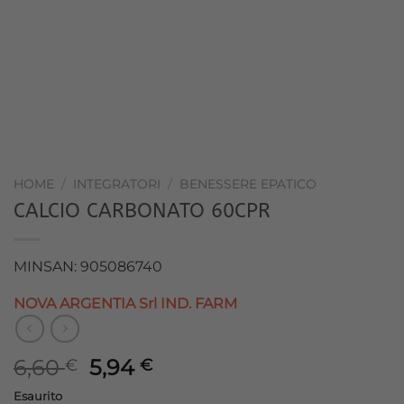
HOME
/
INTEGRATORI
/
BENESSERE EPATICO
CALCIO CARBONATO 60CPR
MINSAN: 905086740
NOVA ARGENTIA Srl IND. FARM
Il
Il
6,60
5,94
€
€
prezzo
prezzo
Esaurito