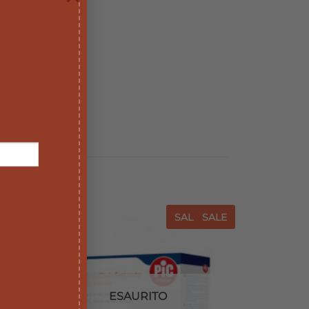
E
SALE
SALE
SALE
iungi
Aggiungi
a lista
alla lista
dei
dei
sideri
desideri
ESAURITO