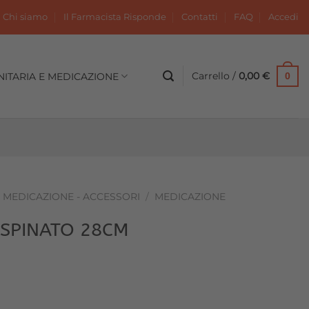
Chi siamo
Il Farmacista Risponde
Contatti
FAQ
Accedi
Carrello /
0,00
€
NITARIA E MEDICAZIONE
0
- MEDICAZIONE - ACCESSORI
/
MEDICAZIONE
 SPINATO 28CM