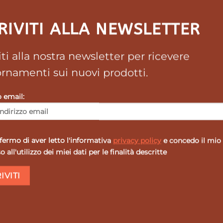
RIVITI ALLA NEWSLETTER
viti alla nostra newsletter per ricevere
rnamenti sui nuovi prodotti.
003
o email:
ermo di aver letto l'informativa
privacy policy
e concedo il mio
 all'utilizzo dei miei dati per le finalità descritte
SALE
SALE
SAL
Aggiungi
Agg
alla lista
all
dei
desideri
de