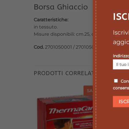
Borsa Ghiaccio
ISC
Caratteristiche:
in tessuto.
Iscri
Misure disponibili: cm.25, cm.28, cm.31.
aggio
Cod.
2701050001 / 2701050002 / 2701050
Indirizz
PRODOTTI CORRELATI
Conf
consenso
SALE
SALE
SALE
SALE
Aggiungi
Aggiungi
alla lista
alla lista
dei
dei
desideri
desideri