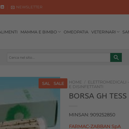
NEWSLETTER
ALIMENTI
MAMMA E BIMBO
OMEOPATIA
VETERINARI
SA
HOME
/
ELETTROMEDICALI 
SALE
SALE
E DISINFETTANTI
BORSA GH TESS
Aggiungi
alla lista
dei
desideri
MINSAN: 909252850
FARMAC-ZABBAN SpA