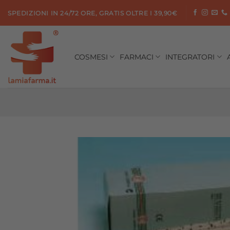
Salta
SPEDIZIONI IN 24/72 ORE, GRATIS OLTRE I 39,90€
ai
contenuti
COSMESI
FARMACI
INTEGRATORI