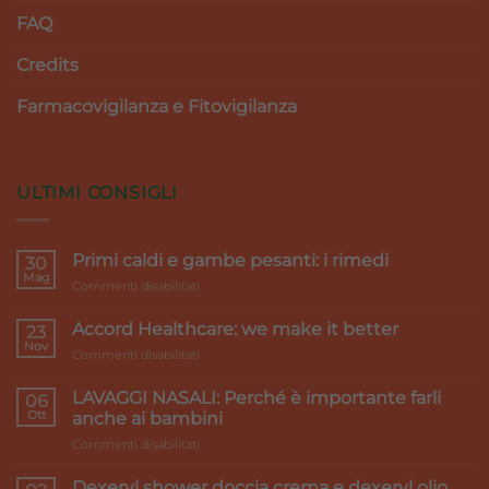
FAQ
Credits
Farmacovigilanza e Fitovigilanza
ULTIMI CONSIGLI
Primi caldi e gambe pesanti: i rimedi
30
Mag
su
Commenti disabilitati
Primi
caldi
Accord Healthcare: we make it better
23
e
Nov
su
Commenti disabilitati
gambe
Accord
pesanti:
Healthcare:
LAVAGGI NASALI: Perché è importante farli
i
06
we
Ott
rimedi
anche ai bambini
make
su
Commenti disabilitati
it
LAVAGGI
better
NASALI:
Dexeryl shower doccia crema e dexeryl olio