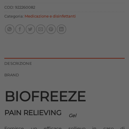
era:
è:
COD:
922260082
14,90 €.
13,41 €.
Categoria:
Medicazione e disinfettanti
DESCRIZIONE
BRAND
BIOFREEZE
PAIN RELIEVING
Gel
Fornisce un efficace sollievo in caso di