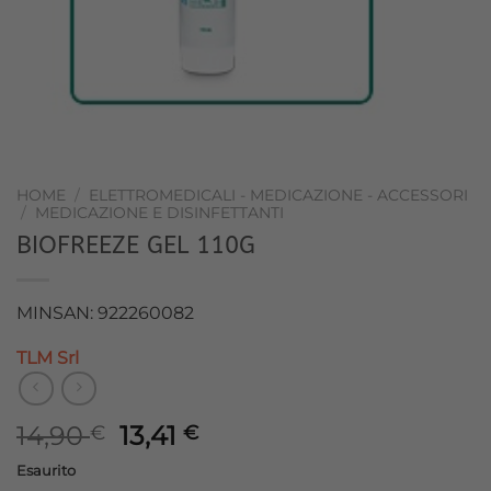
HOME
/
ELETTROMEDICALI - MEDICAZIONE - ACCESSORI
/
MEDICAZIONE E DISINFETTANTI
BIOFREEZE GEL 110G
MINSAN: 922260082
TLM Srl
Il
Il
14,90
13,41
€
€
prezzo
prezzo
Esaurito
originale
attuale