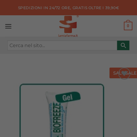
Salta
SPEDIZIONI IN 24/72 ORE, GRATIS OLTRE I 39,90€
ai
contenuti
0
SALE
SALE
Aggiungi
alla lista
dei
desideri