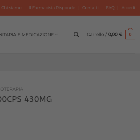
Chi siamo
Il Farmacista Risponde
Contatti
FAQ
Accedi
Carrello /
0,00
€
NITARIA E MEDICAZIONE
0
TOTERAPIA
00CPS 430MG