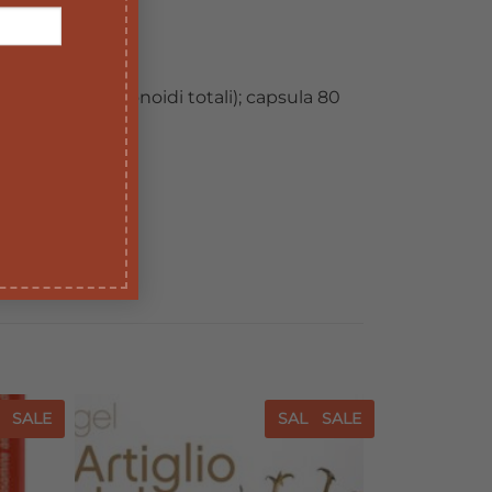
ore a 1% in flavonoidi totali); capsula 80
E
SALE
SALE
SALE
iungi
Aggiungi
a lista
alla lista
dei
dei