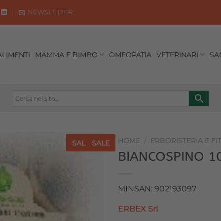
NEWSLETTER
ALIMENTI
MAMMA E BIMBO
OMEOPATIA
VETERINARI
SA
HOME
/
ERBORISTERIA E FI
SALE
SALE
BIANCOSPINO 1
Aggiungi
alla lista
dei
MINSAN: 902193097
desideri
ERBEX Srl