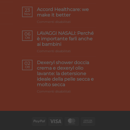
Primi
caldi
Accord Healthcare: we
23
e
Nov
make it better
gambe
su
Commenti disabilitati
pesanti:
Accord
i
Healthcare:
rimedi
LAVAGGI NASALI: Perché
06
we
Ott
è importante farli anche
make
ai bambini
it
su
Commenti disabilitati
better
LAVAGGI
NASALI:
Dexeryl shower doccia
02
Perché
Ott
crema e dexeryl olio
è
lavante: la detersione
importante
ideale della pelle secca e
farli
molto secca
anche
ai
su
Commenti disabilitati
bambini
Dexeryl
shower
doccia
crema
e
dexeryl
olio