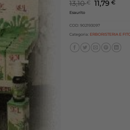
Il
Il
13,10
11,79
€
€
prezzo
pre
Esaurito
originale
attu
era:
è:
COD:
902193097
13,10 €.
11,79
Categoria:
ERBORISTERIA E FIT