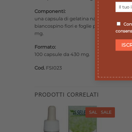
Componenti:
una capsula di gelatina naturale da 430 
Conf
biancospino fiori e foglie polvere micronizz
consenso
mg.
Formato:
100 capsule da 430 mg.
Cod.
FSI023
PRODOTTI CORRELATI
SALE
SALE
SALE
SALE
Aggiungi
Aggiungi
alla lista
alla lista
dei
dei