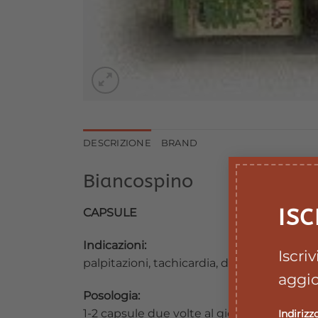
DESCRIZIONE
BRAND
Biancospino
ISC
CAPSULE
Indicazioni:
Iscri
palpitazioni, tachicardia, disturbi del ritm
aggio
Posologia:
1-2 capsule due volte al giorno.
Indirizz