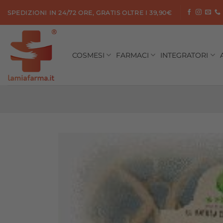
Salta
SPEDIZIONI IN 24/72 ORE, GRATIS OLTRE I 39,90€
ai
contenuti
COSMESI
FARMACI
INTEGRATORI