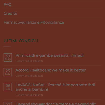
FAQ
Credits
Farmacovigilanza e Fitovigilanza
ULTIMI CONSIGLI
Primi caldi e gambe pesanti: i rimedi
30
Mag
su
Commenti disabilitati
Primi
caldi
Accord Healthcare: we make it better
23
e
Nov
su
Commenti disabilitati
gambe
Accord
pesanti:
Healthcare:
LAVAGGI NASALI: Perché è importante farli
i
06
we
Ott
rimedi
anche ai bambini
make
su
Commenti disabilitati
it
LAVAGGI
better
NASALI:
Dexeryl shower doccia crema e dexeryl olio
02