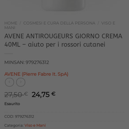
HOME
/
COSMESI E CURA DELLA PERSONA
/
VISO E
MANI
AVENE ANTIROUGEURS GIORNO CREMA
40ML – aiuto per i rossori cutanei
MINSAN: 979276312
AVENE (Pierre Fabre It. SpA)
Il
Il
27,50
24,75
€
€
prezzo
prezzo
Esaurito
originale
attuale
era:
è:
COD:
979276312
27,50 €.
24,75 €.
Categoria:
Viso e Mani