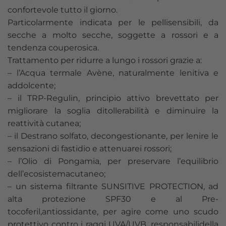
confortevole tutto il giorno.
Particolarmente indicata per le pellisensibili, da
secche a molto secche, soggette a rossori e a
tendenza couperosica.
Trattamento per ridurre a lungo i rossori grazie a:
– l’Acqua termale Avène, naturalmente lenitiva e
addolcente;
– il TRP-Regulin, principio attivo brevettato per
migliorare la soglia ditollerabilità e diminuire la
reattività cutanea;
– il Destrano solfato, decongestionante, per lenire le
sensazioni di fastidio e attenuarei rossori;
– l’Olio di Pongamia, per preservare l’equilibrio
dell’ecosistemacutaneo;
– un sistema filtrante SUNSITIVE PROTECTION, ad
alta protezione SPF30 e al Pre-
tocoferil,antiossidante, per agire come uno scudo
protettivo contro i raggi UVA/UVB, responsabilidella