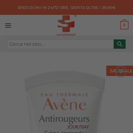
Salta
SPEDIZIONI IN 24/72 ORE, GRATIS OLTRE I 39,90€
ai
contenuti
0
SALE
SALE
Aggiungi
alla lista
dei
desideri