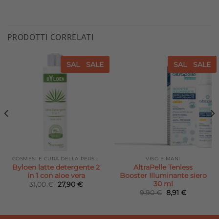
PRODOTTI CORRELATI
SALE
SALE
SALE
SALE
Aggiungi
Aggiungi
alla lista
alla lista
dei
dei
desideri
desideri
COSMESI E CURA DELLA PERSONA
VISO E MANI
Byloen latte detergente 2
AltraPelle Tenless
in 1 con aloe vera
Booster Illuminante siero
30 ml
Il
Il
31,00
€
27,90
€
prezzo
prezzo
Il
Il
9,90
€
8,91
€
originale
attuale
prezzo
prezzo
era:
è:
originale
attuale
31,00 €.
27,90 €.
era:
è:
9,90 €.
8,91 €.