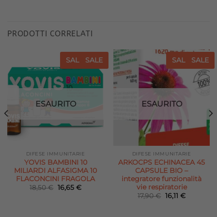
PRODOTTI CORRELATI
SALE
SALE
SALE
SALE
Aggiungi
Aggiungi
alla lista
alla lista
dei
dei
desideri
desideri
ESAURITO
ESAURITO
DIFESE IMMUNITARIE
DIFESE IMMUNITARIE
YOVIS BAMBINI 10
ARKOCPS ECHINACEA 45
MILIARDI ALFASIGMA 10
CAPSULE BIO –
FLACONCINI FRAGOLA
integratore funzionalità
vie respiratorie
Il
Il
18,50
€
16,65
€
prezzo
prezzo
Il
Il
17,90
€
16,11
€
originale
attuale
prezzo
prezzo
era:
è:
originale
attuale
18,50 €.
16,65 €.
era:
è: