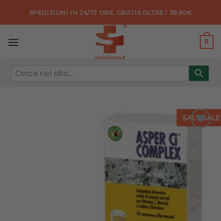
Salta
SPEDIZIONI IN 24/72 ORE, GRATIS OLTRE I 39,90€
ai
contenuti
0
SALE
SALE
Aggiungi
alla lista
dei
desideri