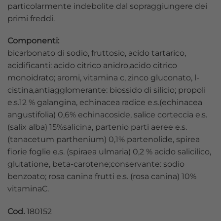
particolarmente indebolite dal sopraggiungere dei
primi freddi.
Componenti:
bicarbonato di sodio, fruttosio, acido tartarico,
acidificanti: acido citrico anidro,acido citrico
monoidrato; aromi, vitamina c, zinco gluconato, l-
cistina,antiagglomerante: biossido di silicio; propoli
e.s.12 % galangina, echinacea radice e.s.(echinacea
angustifolia) 0,6% echinacoside, salice corteccia e.s.
(salix alba) 15%salicina, partenio parti aeree e.s.
(tanacetum parthenium) 0,1% partenolide, spirea
fiorie foglie e.s. (spiraea ulmaria) 0,2 % acido salicilico,
glutatione, beta-carotene;conservante: sodio
benzoato; rosa canina frutti e.s. (rosa canina) 10%
vitaminaC.
Cod.
180152