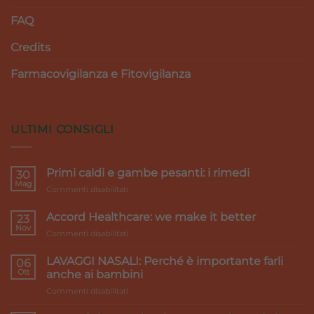
FAQ
Credits
Farmacovigilanza e Fitovigilanza
ULTIMI CONSIGLI
Primi caldi e gambe pesanti: i rimedi
30
Mag
su
Commenti disabilitati
Primi
caldi
Accord Healthcare: we make it better
23
e
Nov
su
Commenti disabilitati
gambe
Accord
pesanti:
Healthcare:
LAVAGGI NASALI: Perché è importante farli
i
06
we
Ott
rimedi
anche ai bambini
make
su
Commenti disabilitati
it
LAVAGGI
better
NASALI: