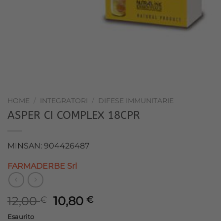
HOME
/
INTEGRATORI
/
DIFESE IMMUNITARIE
ASPER CI COMPLEX 18CPR
MINSAN: 904426487
FARMADERBE Srl
Il
Il
12,00
10,80
€
€
prezzo
prezzo
Esaurito