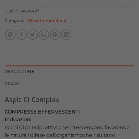
originale
attuale
era:
è:
COD:
904426487
12,00 €.
10,80 €.
Categoria:
Difese immunitarie
DESCRIZIONE
BRAND
Aspic Ci Complex
COMPRESSE EFFERVESCENTI
Indicazioni:
ricchi di principi attivi che intervengono favorendo
le naturali difese dell’organismoche risultano