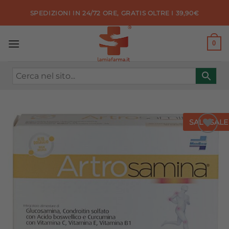
Salta
SPEDIZIONI IN 24/72 ORE, GRATIS OLTRE I 39,90€
ai
contenuti
0
SALE
SALE
Aggiungi
alla lista
dei
desideri