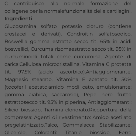
C contribuisce alla normale formazione del
collagene per la normalefunzionalità delle cartilagini.
Ingredienti
Glucosamina solfato potassio cloruro (contiene
crostacei e derivati), Condroitin solfatosodico,
Boswellia gomma estratto secco tit. 65% in acidi
boswellici, Curcuma rizomaestratto secco tit. 95% in
curcuminoidi totali come curcumina, Agente di
carica:Cellulosa microcristallina, Vitamina C protetta
tit. 97,5% (acido ascorbico),Antiagglomerante:
Magnesio stearato, Vitamina E acetato tit. 50%
(tocoferil acetato,amido modi cato, emulsionante:
gomma arabica, saccarosio), Pepe nero frutto
estrattosecco tit. 95% in piperina, Antiagglomeranti:
Silicio biossido, Tiamina cloridrato.Ricopertura della
compressa: Agenti di rivestimento: Amido acetilato
pregelatinizzato,Talco, Gommalacca, Stabilizzante:
Glicerolo, Coloranti: Titanio biossido, Ferro