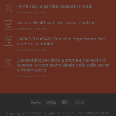
Primi caldi e gambe pesanti: i rimedi
30
Mag
su
Commenti disabilitati
Primi
caldi
Accord Healthcare: we make it better
23
e
Nov
su
Commenti disabilitati
gambe
Accord
pesanti:
Healthcare:
LAVAGGI NASALI: Perché è importante farli
i
06
we
Ott
rimedi
anche ai bambini
make
su
Commenti disabilitati
it
LAVAGGI
better
NASALI:
Dexeryl shower doccia crema e dexeryl olio
02
Perché
Ott
lavante: la detersione ideale della pelle secca
è
e molto secca
importante
su
Commenti disabilitati
farli
Dexeryl
anche
shower
ai
doccia
bambini
crema
e
dexeryl
olio
lavante:
Copyright © 2026 Farmalife S.r.l. | C.F. e P.I. 03746520547 |
la