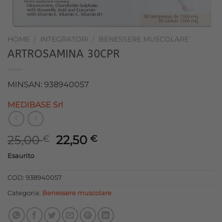
HOME
/
INTEGRATORI
/
BENESSERE MUSCOLARE
ARTROSAMINA 30CPR
MINSAN: 938940057
MEDIBASE Srl
Il
Il
25,00
22,50
€
€
prezzo
prezzo
Esaurito
originale
attuale
era:
è:
COD:
938940057
25,00 €.
22,50 €.
Categoria:
Benessere muscolare