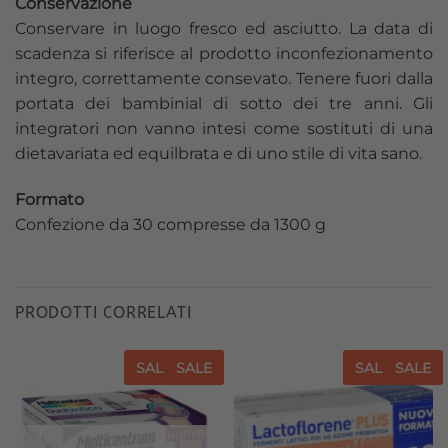
Conservazione
Conservare in luogo fresco ed asciutto. La data di
scadenza si riferisce al prodotto inconfezionamento
integro, correttamente consevato. Tenere fuori dalla
portata dei bambinial di sotto dei tre anni. Gli
integratori non vanno intesi come sostituti di una
dietavariata ed equilbrata e di uno stile di vita sano.
Formato
Confezione da 30 compresse da 1300 g
PRODOTTI CORRELATI
SALE
SALE
SALE
SALE
Aggiungi
Aggiungi
alla lista
alla lista
dei
dei
desideri
desideri