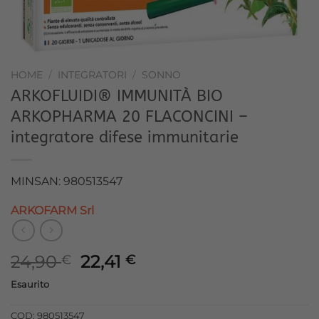
HOME
/
INTEGRATORI
/
SONNO
ARKOFLUIDI® IMMUNITÀ BIO
ARKOPHARMA 20 FLACONCINI –
integratore difese immunitarie
MINSAN: 980513547
ARKOFARM Srl
Il
Il
24,90
22,41
€
€
prezzo
prezzo
Esaurito
originale
attuale
era:
è:
COD:
980513547