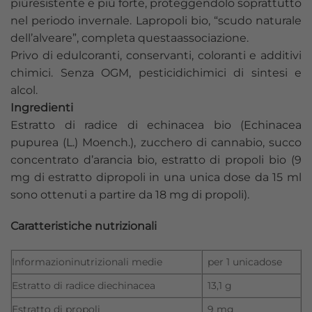
piùresistente e più forte, proteggendolo soprattutto
nel periodo invernale. Lapropoli bio, “scudo naturale
dell’alveare”, completa questaassociazione.
Privo di edulcoranti, conservanti, coloranti e additivi
chimici. Senza OGM, pesticidichimici di sintesi e
alcol.
Ingredienti
Estratto di radice di echinacea bio (Echinacea
pupurea (L.) Moench.), zucchero di cannabio, succo
concentrato d’arancia bio, estratto di propoli bio (9
mg di estratto dipropoli in una unica dose da 15 ml
sono ottenuti a partire da 18 mg di propoli).
Caratteristiche nutrizionali
Informazioninutrizionali medie
per 1 unicadose
Estratto di radice diechinacea
13,1 g
Estratto di propoli
9 mg