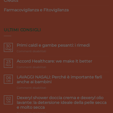
Credits
Farmacovigilanza e Fitovigilanza
ULTIMI CONSIGLI
Primi caldi e gambe pesanti: i rimedi
30
Mag
su
Commenti disabilitati
Primi
caldi
Accord Healthcare: we make it better
23
e
Nov
su
Commenti disabilitati
gambe
Accord
pesanti:
Healthcare:
LAVAGGI NASALI: Perché è importante farli
i
06
we
Ott
rimedi
anche ai bambini
make
su
Commenti disabilitati
it
LAVAGGI
better
NASALI:
Dexeryl shower doccia crema e dexeryl olio
02
Perché
Ott
lavante: la detersione ideale della pelle secca
è
e molto secca
importante