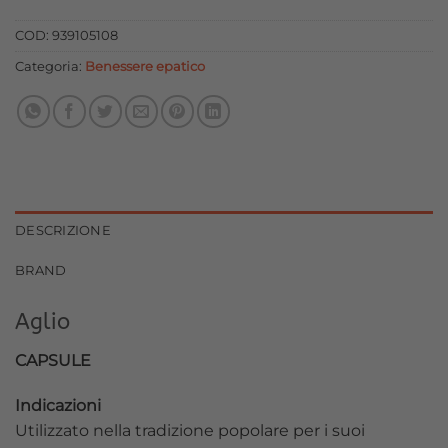
originale
attuale
era:
è:
COD:
939105108
15,00 €.
13,50 €.
Categoria:
Benessere epatico
DESCRIZIONE
BRAND
Aglio
CAPSULE
Indicazioni
Utilizzato nella tradizione popolare per i suoi