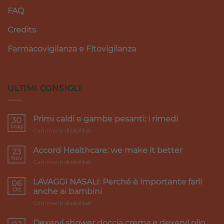
FAQ
Credits
Farmacovigilanza e Fitovigilanza
ULTIMI CONSIGLI
Primi caldi e gambe pesanti: i rimedi
30
Mag
su
Commenti disabilitati
Primi
caldi
Accord Healthcare: we make it better
23
e
Nov
su
Commenti disabilitati
gambe
Accord
pesanti:
Healthcare:
LAVAGGI NASALI: Perché è importante farli
i
06
we
Ott
rimedi
anche ai bambini
make
su
Commenti disabilitati
it
LAVAGGI
better
NASALI:
Dexeryl shower doccia crema e dexeryl olio