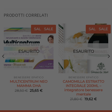
PRODOTTI CORRELATI
SALE
SALE
SALE
SALE
Aggiungi
Aggiungi
alla lista
alla lista
dei
dei
desideri
desideri
ESAURITO
ESAURITO
BENESSERE EPATICO
BENESSERE EPATICO
MULTICENTRUM NEO
CAMOMILLA ESTRATTO
MAMMA DHA
INTEGRALE 200ML –
integratore benessere
Il
Il
28,50
€
25,65
€
prezzo
prezzo
mentale
originale
attuale
Il
Il
21,80
€
19,62
€
era:
è:
prezzo
prezzo
28,50 €.
25,65 €.
originale
attuale
era:
è:
21,80 €.
19,62 €.