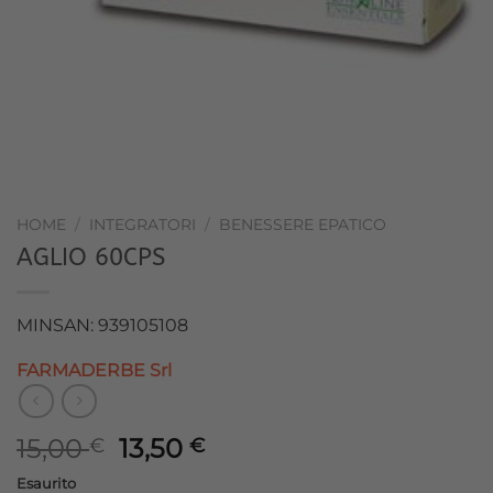
HOME
/
INTEGRATORI
/
BENESSERE EPATICO
AGLIO 60CPS
MINSAN: 939105108
FARMADERBE Srl
Il
Il
15,00
13,50
€
€
prezzo
prezzo
Esaurito