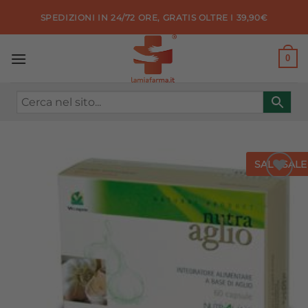
Salta
SPEDIZIONI IN 24/72 ORE, GRATIS OLTRE I 39,90€
ai
contenuti
0
SALE
SALE
Aggiungi
alla lista
dei
desideri