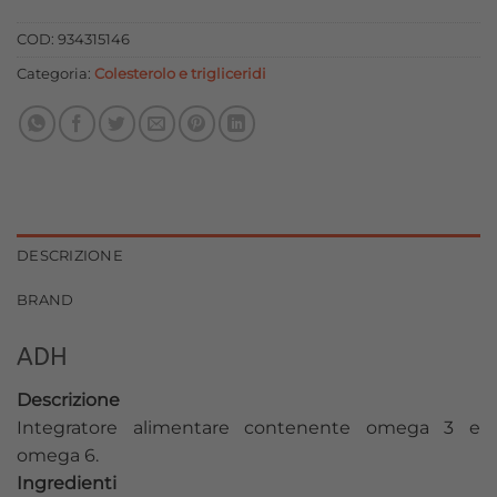
originale
attuale
era:
è:
COD:
934315146
29,00 €.
26,10 €.
Categoria:
Colesterolo e trigliceridi
DESCRIZIONE
BRAND
ADH
Descrizione
Integratore alimentare contenente omega 3 e
omega 6.
Ingredienti