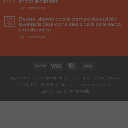
Ott
rimedi
anche ai bambini
make
su
Commenti disabilitati
it
LAVAGGI
better
NASALI:
Dexeryl shower doccia crema e dexeryl olio
02
Perché
Ott
lavante: la detersione ideale della pelle secca
è
e molto secca
importante
su
Commenti disabilitati
farli
Dexeryl
anche
shower
ai
doccia
bambini
crema
e
dexeryl
olio
lavante:
Copyright © 2026 Farmalife S.r.l. | C.F. e P.I. 03746520547 |
la
N. REA: PG - 310980 | Tutti i diritti sono riservati |
detersione
ideale
Customized by
Microweb
della
pelle
secca
e
molto
secca