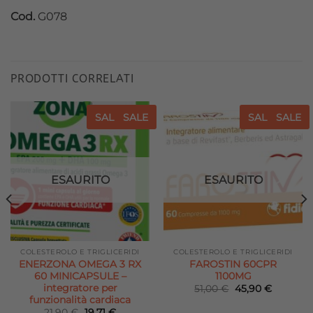
Cod.
G078
PRODOTTI CORRELATI
SALE
SALE
SALE
SALE
Aggiungi
Aggiungi
alla lista
alla lista
dei
dei
desideri
desideri
ESAURITO
ESAURITO
COLESTEROLO E TRIGLICERIDI
COLESTEROLO E TRIGLICERIDI
ENERZONA OMEGA 3 RX
FAROSTIN 60CPR
60 MINICAPSULE –
1100MG
integratore per
Il
Il
51,00
€
45,90
€
prezzo
prezzo
funzionalità cardiaca
originale
attuale
Il
Il
21,90
€
19,71
€