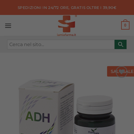
Salta
SPEDIZIONI IN 24/72 ORE, GRATIS OLTRE I 39,90€
ai
contenuti
0
SALE
SALE
Aggiungi
alla lista
dei
desideri