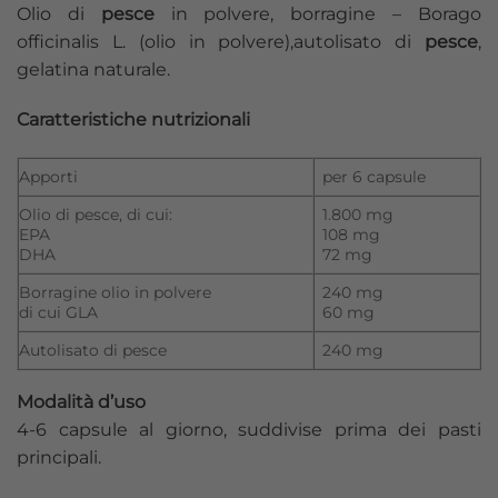
Olio di
pesce
in polvere, borragine – Borago
officinalis L. (olio in polvere),autolisato di
pesce
,
gelatina naturale.
Caratteristiche nutrizionali
Apporti
per 6 capsule
Olio di pesce, di cui:
1.800 mg
EPA
108 mg
DHA
72 mg
Borragine olio in polvere
240 mg
di cui GLA
60 mg
Autolisato di pesce
240 mg
Modalità d’uso
4-6 capsule al giorno, suddivise prima dei pasti
principali.