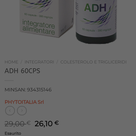
HOME
/
INTEGRATORI
/
COLESTEROLO E TRIGLICERIDI
ADH 60CPS
MINSAN: 934315146
PHYTOITALIA Srl
Il
Il
29,00
26,10
€
€
prezzo
prezzo
Esaurito