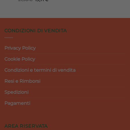
era:
è:
prezzo
prezzo
.
51,00 €.
45,90 €.
originale
attuale
era:
è:
21,90 €.
19,71 €.
CONDIZIONI DI VENDITA
Privacy Policy
Cookie Policy
Condizioni e termini di vendita
Resi e Rimborsi
Spedizioni
Pagamenti
AREA RISERVATA