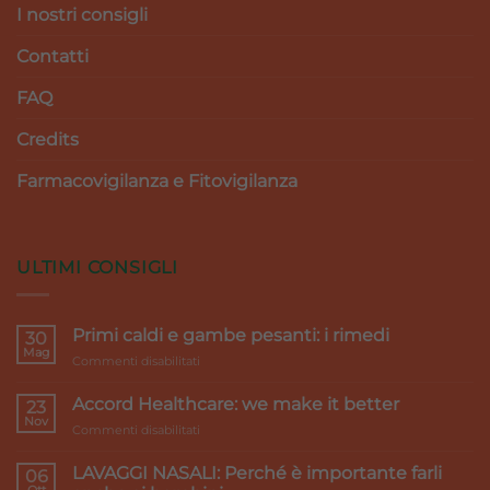
I nostri consigli
Contatti
FAQ
Credits
Farmacovigilanza e Fitovigilanza
ULTIMI CONSIGLI
Primi caldi e gambe pesanti: i rimedi
30
Mag
su
Commenti disabilitati
Primi
caldi
Accord Healthcare: we make it better
23
e
Nov
su
Commenti disabilitati
gambe
Accord
pesanti:
Healthcare:
LAVAGGI NASALI: Perché è importante farli
i
06
we