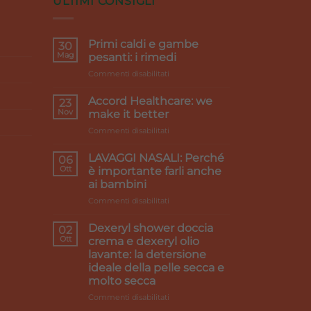
ULTIMI CONSIGLI
Primi caldi e gambe
30
Mag
pesanti: i rimedi
su
Commenti disabilitati
Primi
caldi
Accord Healthcare: we
23
e
Nov
make it better
gambe
su
Commenti disabilitati
pesanti:
Accord
i
Healthcare:
rimedi
LAVAGGI NASALI: Perché
06
we
Ott
è importante farli anche
make
ai bambini
it
su
Commenti disabilitati
better
LAVAGGI
NASALI:
Dexeryl shower doccia
02
Perché
Ott
crema e dexeryl olio
è
lavante: la detersione
importante
ideale della pelle secca e
farli
molto secca
anche
ai
su
Commenti disabilitati
bambini
Dexeryl