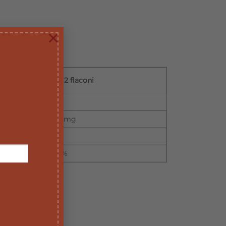
×
per 2 flaconi
120 mg
214%
giornata.