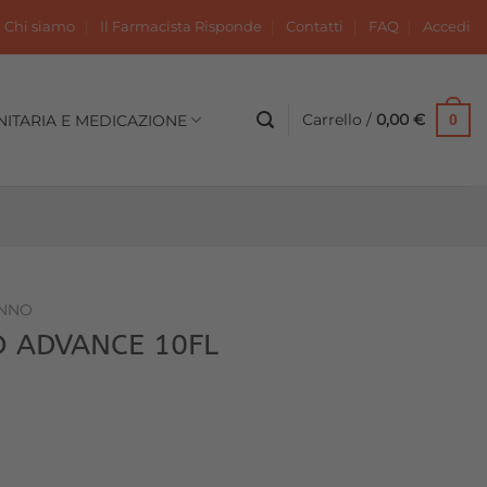
Chi siamo
Il Farmacista Risponde
Contatti
FAQ
Accedi
Carrello /
0,00
€
NITARIA E MEDICAZIONE
0
NNO
O ADVANCE 10FL