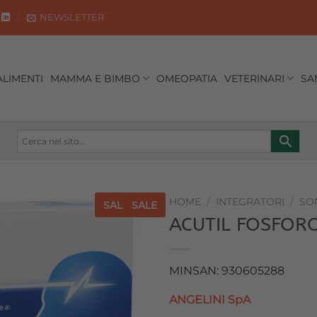
NEWSLETTER
ALIMENTI
MAMMA E BIMBO
OMEOPATIA
VETERINARI
SA
HOME
/
INTEGRATORI
/
SO
SALE
SALE
ACUTIL FOSFOR
Aggiungi
alla lista
dei
MINSAN: 930605288
desideri
ANGELINI SpA