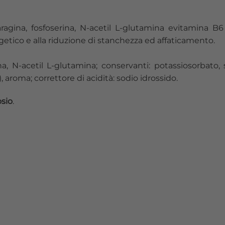
ragina, fosfoserina, N-acetil L-glutamina evitamina B
etico e alla riduzione di stanchezza ed affaticamento.
na, N-acetil L-glutamina; conservanti: potassiosorbato, 
, aroma; correttore di acidità: sodio idrossido.
osio
.