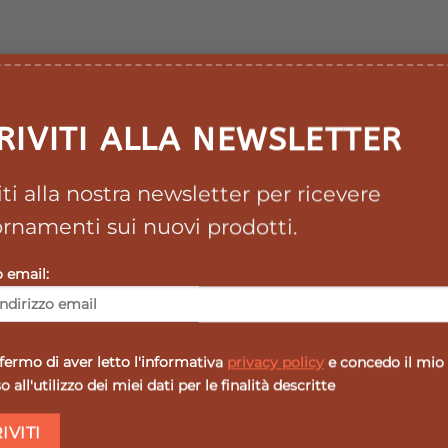
RIVITI ALLA NEWSLETTER
%VNR%per
per 1 flacone
1 flacone
viti alla nostra newsletter per ricevere
120 mg
rnamenti sui nuovi prodotti.
60mg
60 mg
120 mg
o email:
1,5 mg
107%
ero (adulti) ai sensi del Reg.(UE) n.1169/2011
ermo di aver letto l'informativa
privacy policy
e concedo il mio
 all'utilizzo dei miei dati per le finalità descritte
l giorno, preferibilmente a digiuno, nellaprima parte della 