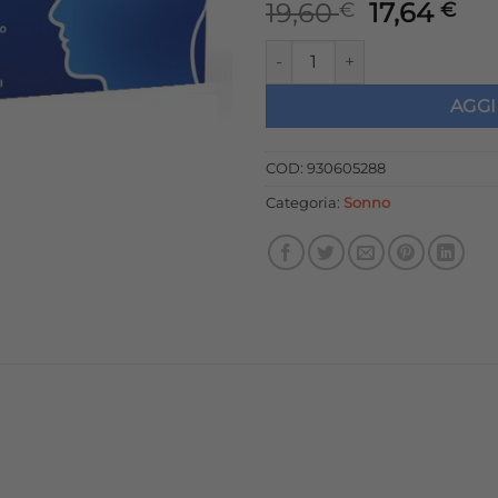
Il
Il
19,60
17,64
€
€
prezzo
pr
ACUTIL FOSFORO ADVANCE 10
originale
att
era:
è:
AGGI
19,60 €.
17,
COD:
930605288
Categoria:
Sonno