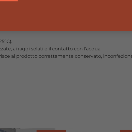
 di sotto dei 3 anni. Non superare la dosegiornaliera con
ata e di un sano stile di vita.
5°C).
zate, ai raggi solati e il contatto con l’acqua.
erisce al prodotto correttamente conservato, inconfezione