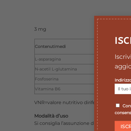
3 mg
ISC
Contenutimedi
Iscri
L-asparagina
aggio
N-acetil L-glutamina
Fosfoserina
Indirizz
Vitamina B6
VNR=valore nutritivo diriferimento giornali
Conf
consenso
Modalità d’uso
Si consiglia l’assunzione di 1 o 2 flaconi a