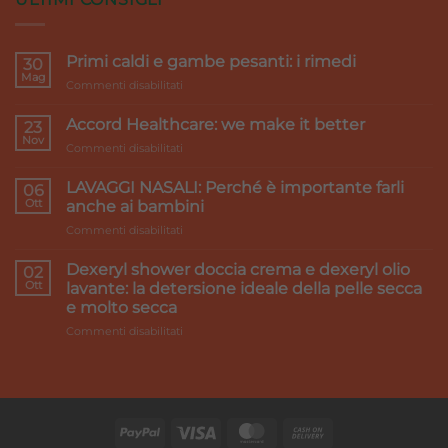
Primi caldi e gambe pesanti: i rimedi
30
Mag
su
Commenti disabilitati
Primi
caldi
Accord Healthcare: we make it better
23
e
Nov
su
Commenti disabilitati
gambe
Accord
pesanti:
Healthcare:
LAVAGGI NASALI: Perché è importante farli
i
06
we
Ott
rimedi
anche ai bambini
make
su
Commenti disabilitati
it
LAVAGGI
better
NASALI:
Dexeryl shower doccia crema e dexeryl olio
02
Perché
Ott
lavante: la detersione ideale della pelle secca
è
e molto secca
importante
su
Commenti disabilitati
farli
Dexeryl
anche
shower
ai
doccia
bambini
crema
e
dexeryl