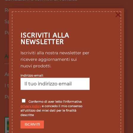
Resi e Rimborsi
×
Spedizioni
Pagamenti
ISCRIVITI ALLA
NEWSLETTER
Iscriviti alla nostra newsletter per
AREA RISERVATA
ricevere aggiornamenti sui
nuovi prodotti.
Area personale
Indirizzo email:
I tuoi ordini
Password dimenticata
Confermo di aver letto l'informativa
privacy policy
e concedo il mio consenso
all'utilizzo dei miei dati per le finalità
descritte