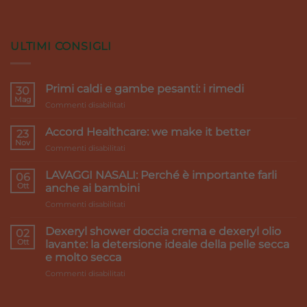
ULTIMI CONSIGLI
Primi caldi e gambe pesanti: i rimedi
30
Mag
su
Commenti disabilitati
Primi
caldi
Accord Healthcare: we make it better
23
e
Nov
su
Commenti disabilitati
gambe
Accord
pesanti:
Healthcare:
LAVAGGI NASALI: Perché è importante farli
i
06
we
Ott
rimedi
anche ai bambini
make
su
Commenti disabilitati
it
LAVAGGI
better
NASALI:
Dexeryl shower doccia crema e dexeryl olio
02
Perché
Ott
lavante: la detersione ideale della pelle secca
è
e molto secca
importante
su
Commenti disabilitati
farli
Dexeryl
anche
shower
ai