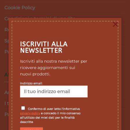
Cookie Policy
Condizioni e termini di vendita
×
Resi e Rimborsi
Spedizioni
ISCRIVITI ALLA
NEWSLETTER
Pagamenti
Iscriviti alla nostra newsletter per
ricevere aggiornamenti sui
nuovi prodotti.
AREA RISERVATA
Indirizzo email:
Area personale
I tuoi ordini
Confermo di aver letto l'informativa
privacy policy
e concedo il mio consenso
Password dimenticata
all'utilizzo dei miei dati per le finalità
descritte