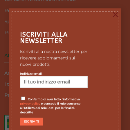
Resi e Rimborsi
×
Spedizioni
Pagamenti
ISCRIVITI ALLA
NEWSLETTER
Iscriviti alla nostra newsletter per
AREA RISERVATA
ricevere aggiornamenti sui
nuovi prodotti.
Area personale
Indirizzo email:
I tuoi ordini
Password dimenticata
Confermo di aver letto l'informativa
privacy policy
e concedo il mio consenso
all'utilizzo dei miei dati per le finalità
descritte