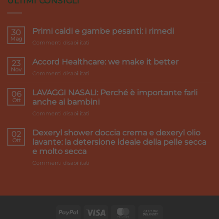
ULTIMI CONSIGLI
Primi caldi e gambe pesanti: i rimedi
30
Mag
su
Commenti disabilitati
Primi
caldi
Accord Healthcare: we make it better
23
e
Nov
su
Commenti disabilitati
gambe
Accord
pesanti:
Healthcare:
LAVAGGI NASALI: Perché è importante farli
i
06
we
Ott
rimedi
anche ai bambini
make
su
Commenti disabilitati
it
LAVAGGI
better
NASALI:
Dexeryl shower doccia crema e dexeryl olio
02
Perché
Ott
lavante: la detersione ideale della pelle secca
è
e molto secca
importante
su
Commenti disabilitati
farli
Dexeryl
anche
shower
ai
doccia
bambini
crema
e
dexeryl