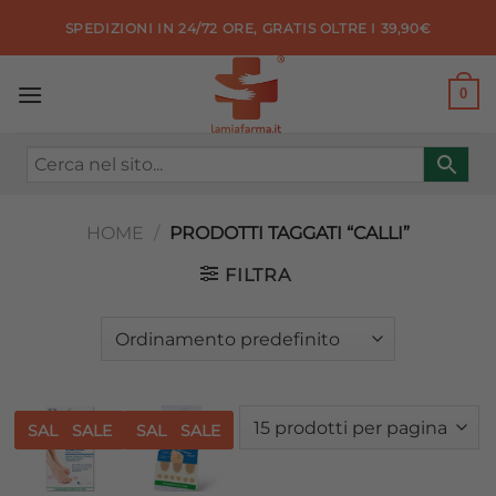
Salta
SPEDIZIONI IN 24/72 ORE, GRATIS OLTRE I 39,90€
ai
contenuti
0
HOME
/
PRODOTTI TAGGATI “CALLI”
FILTRA
SALE
SALE
SALE
SALE
Aggiungi
Aggiungi
alla lista
alla lista
dei
dei