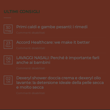
ULTIMI CONSIGLI
Primi caldi e gambe pesanti: i rimedi
30
Mag
su
Commenti disabilitati
Primi
caldi
Accord Healthcare: we make it better
23
e
Nov
su
Commenti disabilitati
gambe
Accord
pesanti:
Healthcare:
LAVAGGI NASALI: Perché è importante farli
i
06
we
Ott
rimedi
anche ai bambini
make
su
Commenti disabilitati
it
LAVAGGI
better
NASALI:
Dexeryl shower doccia crema e dexeryl olio
02
Perché
Ott
lavante: la detersione ideale della pelle secca
è
e molto secca
importante
su
Commenti disabilitati
farli
Dexeryl
anche
shower
ai
doccia
bambini
crema