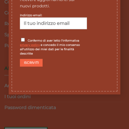
Cookie Policy
nuovi prodotti.
Condizioni e termini di vendita
Indirizzo email:
Resi e Rimborsi
Spedizioni
Confermo di aver letto l'informativa
Pagamenti
privacy policy
e concedo il mio consenso
all'utilizzo dei miei dati per le finalità
descritte
AREA RISERVATA
Area personale
I tuoi ordini
Password dimenticata