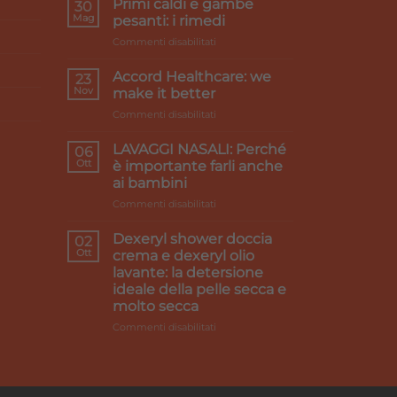
Primi caldi e gambe
30
Mag
pesanti: i rimedi
su
Commenti disabilitati
Primi
caldi
Accord Healthcare: we
23
e
Nov
make it better
gambe
su
Commenti disabilitati
pesanti:
Accord
i
Healthcare:
rimedi
LAVAGGI NASALI: Perché
06
we
Ott
è importante farli anche
make
ai bambini
it
su
Commenti disabilitati
better
LAVAGGI
NASALI:
Dexeryl shower doccia
02
Perché
Ott
crema e dexeryl olio
è
lavante: la detersione
importante
ideale della pelle secca e
farli
molto secca
anche
ai
su
Commenti disabilitati
bambini
Dexeryl
shower
doccia
crema