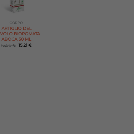
CORPO
ARTIGLIO DEL
AVOLO BIOPOMATA
ABOCA 50 ML
Il
Il
16,90
€
15,21
€
prezzo
prezzo
originale
attuale
era:
è:
16,90 €.
15,21 €.