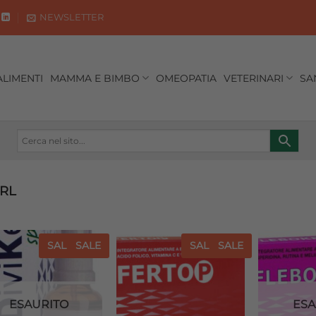
NEWSLETTER
ALIMENTI
MAMMA E BIMBO
OMEOPATIA
VETERINARI
SA
RL
SALE
SALE
SALE
SALE
Aggiungi
Aggiungi
alla lista
alla lista
dei
dei
desideri
desideri
ESAURITO
ESA