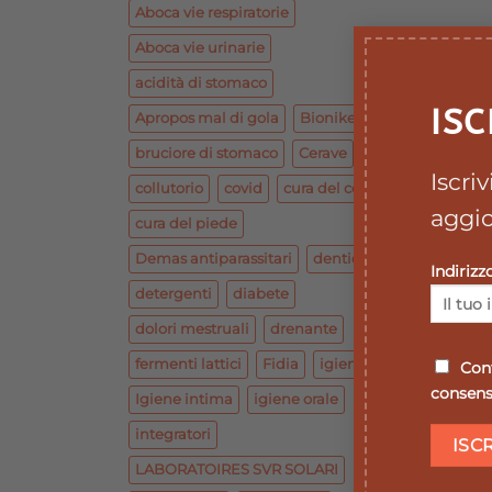
Aboca vie respiratorie
Aboca vie urinarie
acidità di stomaco
ISC
Apropos mal di gola
Bionike base
bruciore di stomaco
Cerave
Iscri
collutorio
covid
cura del corpo
aggio
cura del piede
Demas antiparassitari
dentiera
Indirizz
detergenti
diabete
dolori mestruali
drenante
fermenti lattici
Fidia
igiene
Conf
consenso
Igiene intima
igiene orale
integratori
LABORATOIRES SVR SOLARI