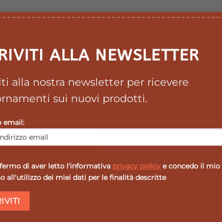
originale
attuale
originale
attuale
era:
è:
era:
è:
33,70 €.
30,33 €.
40,50 €.
36,45 €.
RIVITI ALLA NEWSLETTER
viti alla nostra newsletter per ricevere
rnamenti sui nuovi prodotti.
o email:
ermo di aver letto l'informativa
privacy policy
e concedo il mio
 all'utilizzo dei miei dati per le finalità descritte