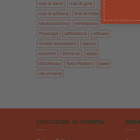
mal di denti
mal di gola
mal di schiena
mal di testa
Neoborocillina
omeopatia
Physiogel
raffreddore
reflusso
rimedi omeopatici
saponi
scovolini
Shine on
stipsi
stitichezza
Tena Proskin
tosse
vie urinarie
CONDIZIONI DI VENDITA
AREA