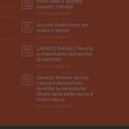
Primi caldi e gambe
30
Mag
pesanti: i rimedi
su
Commenti disabilitati
Primi
caldi
Accord Healthcare: we
23
e
Nov
make it better
gambe
su
Commenti disabilitati
pesanti:
Accord
i
Healthcare:
rimedi
LAVAGGI NASALI: Perché
06
we
Ott
è importante farli anche
make
ai bambini
it
su
Commenti disabilitati
better
LAVAGGI
NASALI:
Dexeryl shower doccia
02
Perché
Ott
crema e dexeryl olio
è
lavante: la detersione
importante
ideale della pelle secca e
farli
molto secca
anche
ai
su
Commenti disabilitati
bambini
Dexeryl
shower
doccia
crema