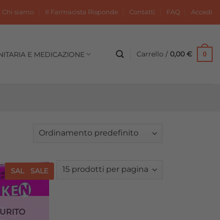
Chi siamo
Il Farmacista Risponde
Contatti
FAQ
Accedi
Carrello /
0,00
€
NITARIA E MEDICAZIONE
0
SALE
SALE
Aggiungi
alla lista
dei
desideri
URITO