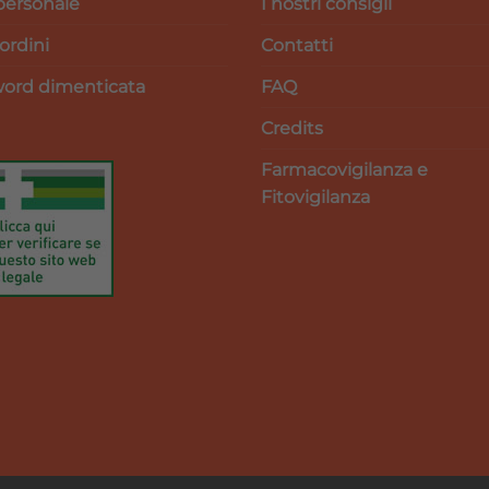
personale
I nostri consigli
 ordini
Contatti
ord dimenticata
FAQ
Credits
Farmacovigilanza e
Fitovigilanza