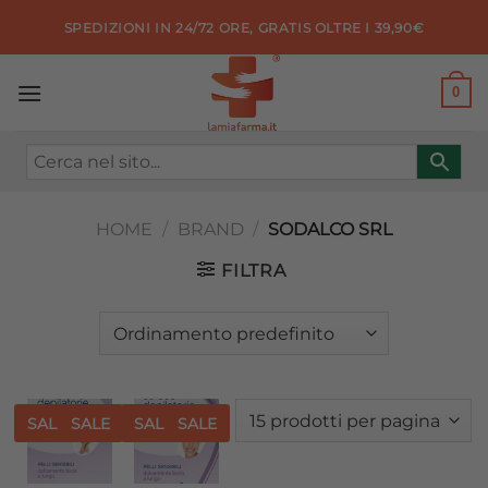
Salta
SPEDIZIONI IN 24/72 ORE, GRATIS OLTRE I 39,90€
ai
contenuti
0
HOME
/
BRAND
/
SODALCO SRL
FILTRA
SALE
SALE
SALE
SALE
Aggiungi
Aggiungi
alla lista
alla lista
dei
dei