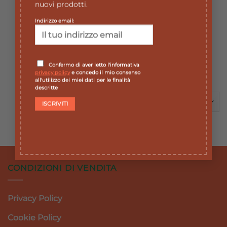
LYCIA
nuovi prodotti.
STRISCE
DEPILATORIE
Indirizzo email:
VISO
NATURAL
TOUCH 12
PEZZI
7,89
€
Confermo di aver letto l'informativa
Il
Il
7,10
€
privacy policy
e concedo il mio consenso
prezzo
prezzo
all'utilizzo dei miei dati per le finalità
originale
attuale
era:
è:
descritte
7,89 €.
7,10 €.
CONDIZIONI DI VENDITA
Privacy Policy
Cookie Policy