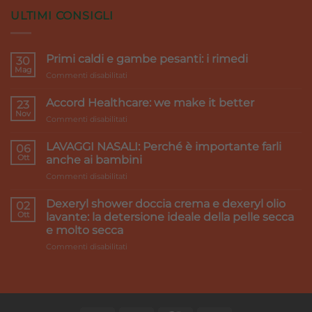
ULTIMI CONSIGLI
Primi caldi e gambe pesanti: i rimedi
30
Mag
su
Commenti disabilitati
Primi
caldi
Accord Healthcare: we make it better
23
e
Nov
su
Commenti disabilitati
gambe
Accord
pesanti:
Healthcare:
LAVAGGI NASALI: Perché è importante farli
i
06
we
Ott
rimedi
anche ai bambini
make
su
Commenti disabilitati
it
LAVAGGI
better
NASALI:
Dexeryl shower doccia crema e dexeryl olio
02
Perché
Ott
lavante: la detersione ideale della pelle secca
è
e molto secca
importante
su
Commenti disabilitati
farli
Dexeryl
anche
shower
ai
doccia
bambini
crema
e