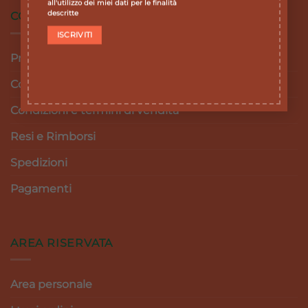
all'utilizzo dei miei dati per le finalità
descritte
CONDIZIONI DI VENDITA
Privacy Policy
Cookie Policy
Condizioni e termini di vendita
Resi e Rimborsi
Spedizioni
Pagamenti
AREA RISERVATA
Area personale