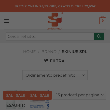
Salta
SPEDIZIONI IN 24/72 ORE, GRATIS OLTRE I 39,90€
ai
contenuti
0
HOME
/
BRAND
/
SKINIUS SRL
FILTRA
SALE
SALE
SALE
SALE
Aggiungi
Aggiungi
ESAURITO
alla lista
alla lista
dei
dei