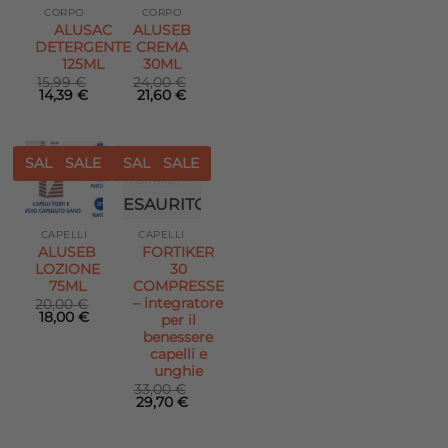
desideri
desideri
CORPO
CORPO
ALUSAC
ALUSEB
DETERGENTE
CREMA
125ML
30ML
15,99
€
24,00
€
Il
Il
Il
Il
14,39
€
21,60
€
prezzo
prezzo
prezzo
prezzo
originale
attuale
originale
attuale
era:
è:
era:
è:
15,99 €.
14,39 €.
24,00 €.
21,60 €.
SALE
SALE
SALE
SALE
Aggiungi
Aggiungi
ESAURITO
alla lista
alla lista
dei
dei
desideri
desideri
CAPELLI
CAPELLI
ALUSEB
FORTIKER
LOZIONE
30
75ML
COMPRESSE
– integratore
20,00
€
Il
Il
18,00
€
per il
prezzo
prezzo
benessere
originale
attuale
capelli e
era:
è:
20,00 €.
18,00 €.
unghie
33,00
€
Il
Il
29,70
€
prezzo
prezzo
originale
attuale
era:
è: