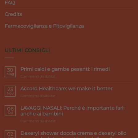
FAQ
Credits
Farmacovigilanza e Fitovigilanza
ULTIMI CONSIGLI
Primi caldi e gambe pesanti: i rimedi
30
Mag
su
Commenti disabilitati
Primi
caldi
Accord Healthcare: we make it better
23
e
Nov
su
Commenti disabilitati
gambe
Accord
pesanti:
Healthcare:
LAVAGGI NASALI: Perché è importante farli
i
06
we
Ott
rimedi
anche ai bambini
make
su
Commenti disabilitati
it
LAVAGGI
better
NASALI:
Dexeryl shower doccia crema e dexeryl olio
02
Perché