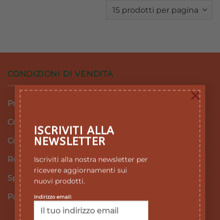
18,10 €.
16,29 €.
CONDIZIONI DI VENDITA
×
Privacy Policy
Cookie Policy
ISCRIVITI ALLA
NEWSLETTER
Condizioni e termini di vendita
Iscriviti alla nostra newsletter per
Resi e Rimborsi
ricevere aggiornamenti sui
Spedizioni
nuovi prodotti.
Pagamenti
Indirizzo email: