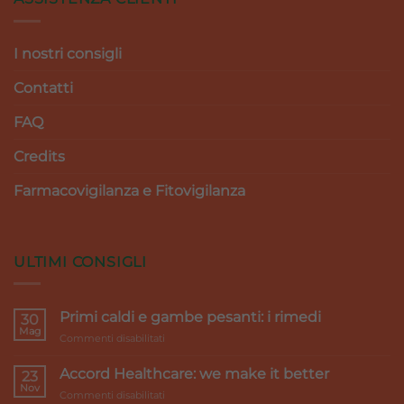
I nostri consigli
Contatti
FAQ
Credits
Farmacovigilanza e Fitovigilanza
ULTIMI CONSIGLI
Primi caldi e gambe pesanti: i rimedi
30
Mag
su
Commenti disabilitati
Primi
caldi
Accord Healthcare: we make it better
23
e
Nov
su
Commenti disabilitati
gambe