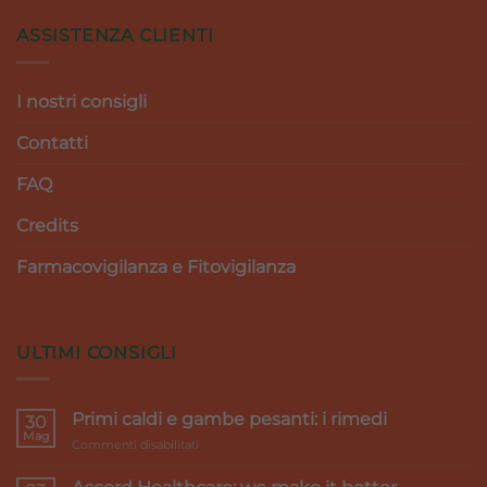
ASSISTENZA CLIENTI
I nostri consigli
Contatti
FAQ
Credits
Farmacovigilanza e Fitovigilanza
ULTIMI CONSIGLI
Primi caldi e gambe pesanti: i rimedi
30
Mag
su
Commenti disabilitati
Primi
caldi