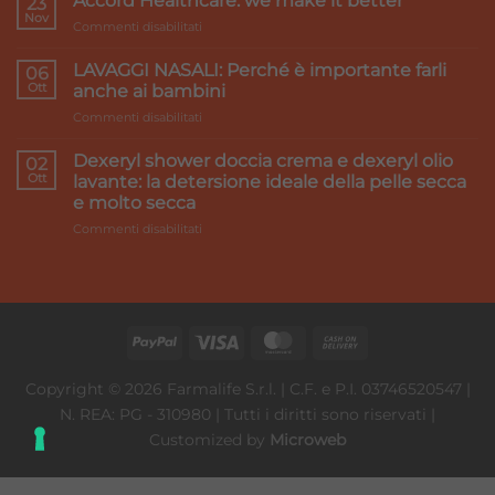
Accord Healthcare: we make it better
23
e
Nov
su
Commenti disabilitati
gambe
Accord
pesanti:
Healthcare:
LAVAGGI NASALI: Perché è importante farli
i
06
we
Ott
rimedi
anche ai bambini
make
su
Commenti disabilitati
it
LAVAGGI
better
NASALI:
Dexeryl shower doccia crema e dexeryl olio
02
Perché
Ott
lavante: la detersione ideale della pelle secca
è
e molto secca
importante
su
Commenti disabilitati
farli
Dexeryl
anche
shower
ai
doccia
bambini
crema
e
dexeryl
olio
lavante:
Copyright © 2026 Farmalife S.r.l. | C.F. e P.I. 03746520547 |
la
N. REA: PG - 310980 | Tutti i diritti sono riservati |
detersione
ideale
Customized by
Microweb
della
pelle
secca