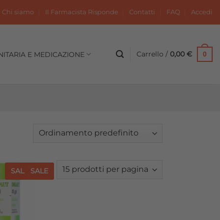
Chi siamo
Il Farmacista Risponde
Contatti
FAQ
Accedi
Carrello /
0,00
€
NITARIA E MEDICAZIONE
0
SALE
SALE
Aggiungi
alla lista
dei
desideri