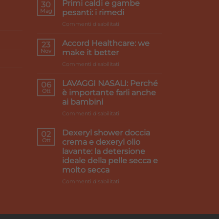
Primi caldi e gambe
30
Mag
pesanti: i rimedi
su
Commenti disabilitati
Primi
caldi
Accord Healthcare: we
23
e
Nov
make it better
gambe
su
Commenti disabilitati
pesanti:
Accord
i
Healthcare:
rimedi
LAVAGGI NASALI: Perché
06
we
Ott
è importante farli anche
make
ai bambini
it
su
Commenti disabilitati
better
LAVAGGI
NASALI:
Dexeryl shower doccia
02
Perché
Ott
crema e dexeryl olio
è
lavante: la detersione
importante
ideale della pelle secca e
farli
molto secca
anche
ai
su
Commenti disabilitati
bambini
Dexeryl
shower
doccia
crema