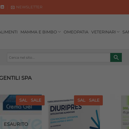
NEWSLETTER
ALIMENTI
MAMMA E BIMBO
OMEOPATIA
VETERINARI
SA
ENTILI SPA
SALE
SALE
SALE
SALE
Aggiungi
Aggiungi
alla lista
alla lista
dei
dei
desideri
desideri
ESAURITO