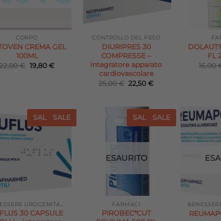
CORPO
CONTROLLO DEL PESO
FA
TOVEN CREMA GEL
DIURIPRES 30
DOLAUT%
100ML
COMPRESSE –
FL 
integratore apparato
Il
Il
22,00
€
19,80
€
16,00
prezzo
prezzo
cardiovascolare
originale
attuale
Il
Il
25,00
€
22,50
€
era:
è:
prezzo
prezzo
22,00 €.
19,80 €.
originale
attuale
era:
è:
25,00 €.
22,50 €.
SALE
SALE
SALE
SALE
Aggiungi
Aggiungi
alla lista
alla lista
dei
dei
desideri
desideri
ESAURITO
ESA
BENESSERE UROGENITALE
FARMACI
BENESSER
FLUS 30 CAPSULE
PIROBEC*CUT
REUMAP