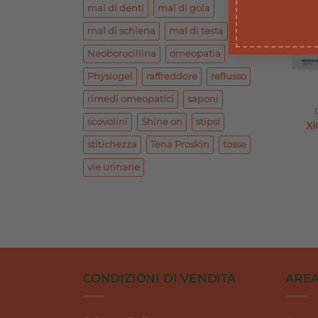
mal di denti
mal di gola
mal di schiena
mal di testa
Neoborocillina
omeopatia
Physiogel
raffreddore
reflusso
rimedi omeopatici
saponi
scovolini
Shine on
stipsi
XI
stitichezza
Tena Proskin
tosse
vie urinarie
CONDIZIONI DI VENDITA
AREA