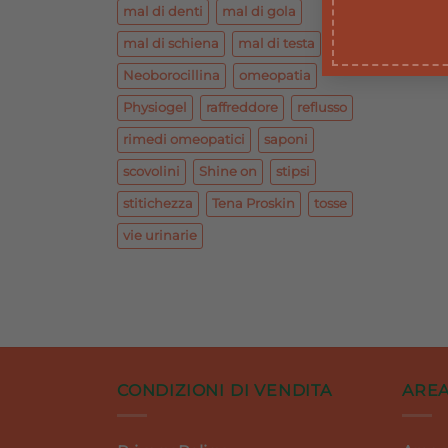
mal di denti
mal di gola
mal di schiena
mal di testa
Neoborocillina
omeopatia
Physiogel
raffreddore
reflusso
rimedi omeopatici
saponi
scovolini
Shine on
stipsi
stitichezza
Tena Proskin
tosse
vie urinarie
CONDIZIONI DI VENDITA
AREA