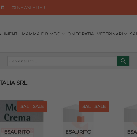
NEWSLETTER
ALIMENTI
MAMMA E BIMBO
OMEOPATIA
VETERINARI
SA
ALIA SRL
SALE
SALE
SALE
SALE
Aggiungi
Aggiungi
alla lista
alla lista
dei
dei
desideri
desideri
ESAURITO
ESAURITO
ESA