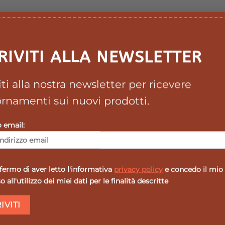
originale
attuale
originale
attuale
era:
è:
era:
è:
17,50 €.
15,75 €.
6,20 €.
5,58 €.
SALE
SALE
Aggiungi
RIVITI ALLA NEWSLETTER
alla lista
dei
desideri
ESAURITO
viti alla nostra newsletter per ricevere
rnamenti sui nuovi prodotti.
GRAVIDANZA
o email:
EISS PIANTAGGINE
250ML
Il
Il
15,50
€
13,95
€
prezzo
prezzo
originale
attuale
era:
è:
ermo di aver letto l'informativa
privacy policy
e concedo il mio
15,50 €.
13,95 €.
 all'utilizzo dei miei dati per le finalità descritte