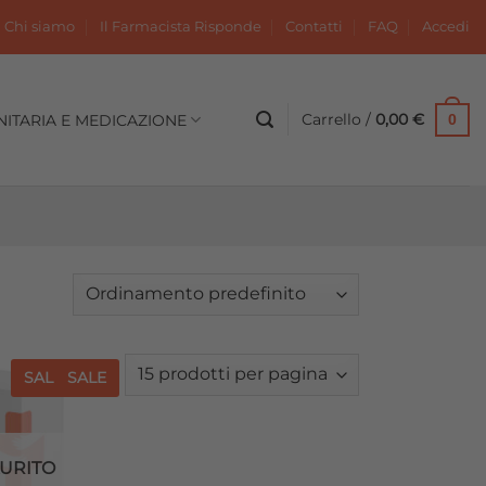
Chi siamo
Il Farmacista Risponde
Contatti
FAQ
Accedi
Carrello /
0,00
€
NITARIA E MEDICAZIONE
0
SALE
SALE
Aggiungi
alla lista
dei
desideri
URITO