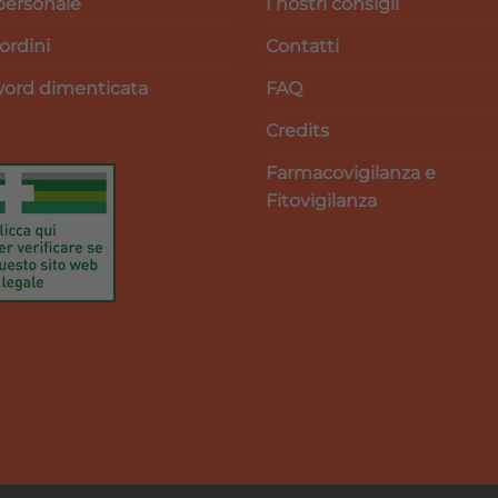
personale
I nostri consigli
 ordini
Contatti
ord dimenticata
FAQ
Credits
Farmacovigilanza e
Fitovigilanza