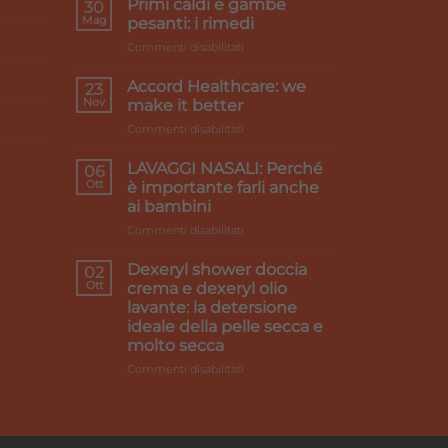
Primi caldi e gambe
30
Mag
pesanti: i rimedi
su
Commenti disabilitati
Primi
caldi
Accord Healthcare: we
23
e
Nov
make it better
gambe
su
Commenti disabilitati
pesanti:
Accord
i
Healthcare:
rimedi
LAVAGGI NASALI: Perché
06
we
Ott
è importante farli anche
make
ai bambini
it
su
Commenti disabilitati
better
LAVAGGI
NASALI:
Dexeryl shower doccia
02
Perché
Ott
crema e dexeryl olio
è
lavante: la detersione
importante
ideale della pelle secca e
farli
molto secca
anche
ai
su
Commenti disabilitati
bambini
Dexeryl
shower
doccia
crema