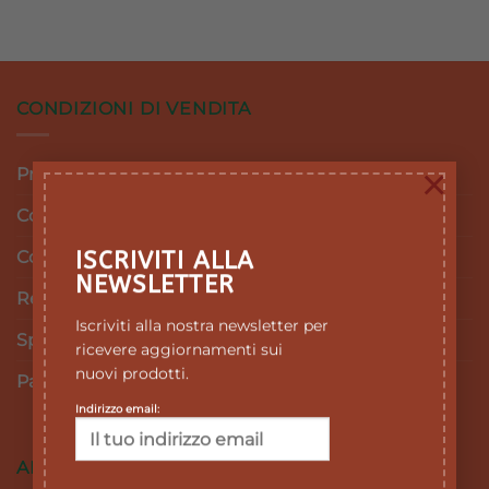
CONDIZIONI DI VENDITA
×
Privacy Policy
Cookie Policy
ISCRIVITI ALLA
Condizioni e termini di vendita
NEWSLETTER
Resi e Rimborsi
Iscriviti alla nostra newsletter per
Spedizioni
ricevere aggiornamenti sui
nuovi prodotti.
Pagamenti
Indirizzo email:
AREA RISERVATA