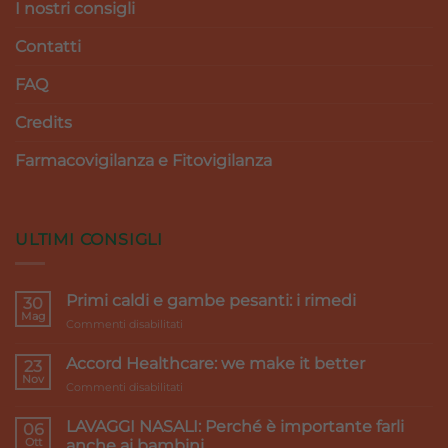
I nostri consigli
Contatti
FAQ
Credits
Farmacovigilanza e Fitovigilanza
ULTIMI CONSIGLI
Primi caldi e gambe pesanti: i rimedi
30
Mag
su
Commenti disabilitati
Primi
caldi
Accord Healthcare: we make it better
23
e
Nov
su
Commenti disabilitati
gambe
Accord
pesanti:
Healthcare:
LAVAGGI NASALI: Perché è importante farli
i
06
we
Ott
rimedi
anche ai bambini