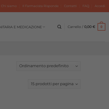
Chi siamo
Il Farmacista Risponde
Contatti
FAQ
Accedi
Carrello /
0,00
€
NITARIA E MEDICAZIONE
0