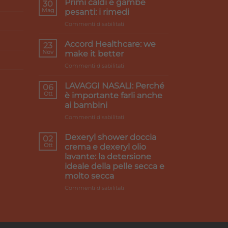
Primi caldi e gambe
30
Mag
pesanti: i rimedi
su
Commenti disabilitati
Primi
caldi
Accord Healthcare: we
23
e
Nov
make it better
gambe
su
Commenti disabilitati
pesanti:
Accord
i
Healthcare:
rimedi
LAVAGGI NASALI: Perché
06
we
Ott
è importante farli anche
make
ai bambini
it
su
Commenti disabilitati
better
LAVAGGI
NASALI:
Dexeryl shower doccia
02
Perché
Ott
crema e dexeryl olio
è
lavante: la detersione
importante
ideale della pelle secca e
farli
molto secca
anche
ai
su
Commenti disabilitati
bambini
Dexeryl
shower
doccia
crema