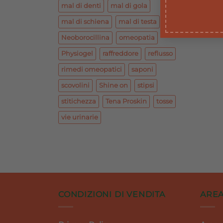
mal di denti
mal di gola
mal di schiena
mal di testa
Neoborocillina
omeopatia
Physiogel
raffreddore
reflusso
rimedi omeopatici
saponi
scovolini
Shine on
stipsi
stitichezza
Tena Proskin
tosse
vie urinarie
CONDIZIONI DI VENDITA
AREA