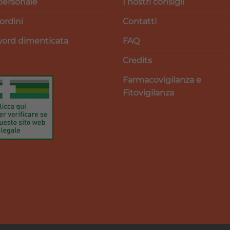
personale
I nostri consigli
 ordini
Contatti
ord dimenticata
FAQ
Credits
Farmacovigilanza e
Fitovigilanza