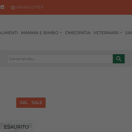
NEWSLETTER
ALIMENTI
MAMMA E BIMBO
OMEOPATIA
VETERINARI
SA
SALE
SALE
Aggiungi
alla lista
dei
desideri
ESAURITO