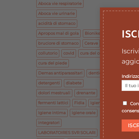
Aboca vie respiratorie
Aboca vie urinarie
acidità di stomaco
ISC
Apropos mal di gola
Bionike base
bruciore di stomaco
Cerave
Iscri
collutorio
covid
cura del corpo
aggio
cura del piede
Demas antiparassitari
dentiera
Indirizz
detergenti
diabete
dolori mestruali
drenante
fermenti lattici
Fidia
igiene
Conf
consenso
Igiene intima
igiene orale
integratori
LABORATOIRES SVR SOLARI