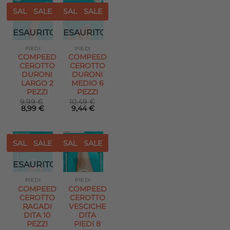
12,49 €.
11,24 €.
SALE
SALE
SALE
SALE
Aggiungi
Aggiungi
ESAURITO
ESAURITO
alla lista
alla lista
dei
dei
desideri
desideri
PIEDI
PIEDI
COMPEED
COMPEED
CEROTTO
CEROTTO
DURONI
DURONI
LARGO 2
MEDIO 6
PEZZI
PEZZI
9,99
€
10,49
€
Il
Il
Il
Il
8,99
€
9,44
€
prezzo
prezzo
prezzo
prezzo
originale
attuale
originale
attuale
era:
è:
era:
è:
9,99 €.
8,99 €.
10,49 €.
9,44 €.
SALE
SALE
SALE
SALE
Aggiungi
Aggiungi
ESAURITO
alla lista
alla lista
dei
dei
desideri
desideri
PIEDI
PIEDI
COMPEED
COMPEED
CEROTTO
CEROTTO
RAGADI
VESCICHE
DITA 10
DITA
PEZZI
PIEDI 8