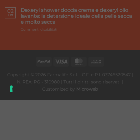
LAVAGGI
better
NASALI:
Dexeryl shower doccia crema e dexeryl olio
02
Perché
Ott
lavante: la detersione ideale della pelle secca
è
e molto secca
importante
su
Commenti disabilitati
farli
Dexeryl
anche
shower
ai
doccia
bambini
crema
e
dexeryl
olio
lavante:
Copyright © 2026 Farmalife S.r.l. | C.F. e P.I. 03746520547 |
la
N. REA: PG - 310980 | Tutti i diritti sono riservati |
detersione
ideale
Customized by
Microweb
della
pelle
secca
e
molto
secca