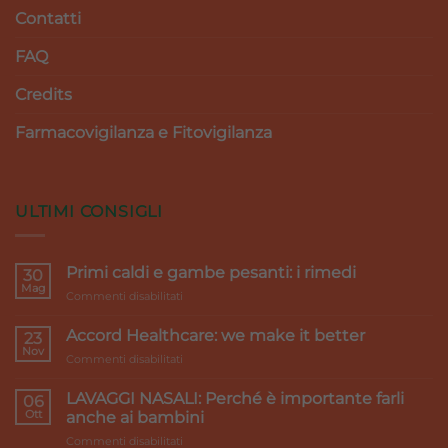
Contatti
FAQ
Credits
Farmacovigilanza e Fitovigilanza
ULTIMI CONSIGLI
Primi caldi e gambe pesanti: i rimedi
30
Mag
su
Commenti disabilitati
Primi
caldi
Accord Healthcare: we make it better
23
e
Nov
su
Commenti disabilitati
gambe
Accord
pesanti:
Healthcare:
LAVAGGI NASALI: Perché è importante farli
i
06
we
Ott
rimedi
anche ai bambini
make
su
Commenti disabilitati
it