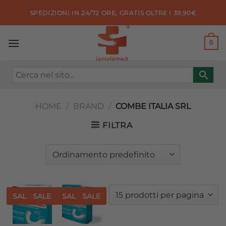
Salta
SPEDIZIONI IN 24/72 ORE, GRATIS OLTRE I 39,90€
ai
contenuti
0
HOME
/
BRAND
/
COMBE ITALIA SRL
FILTRA
SALE
SALE
SALE
SALE
Aggiungi
Aggiungi
alla lista
alla lista
dei
dei