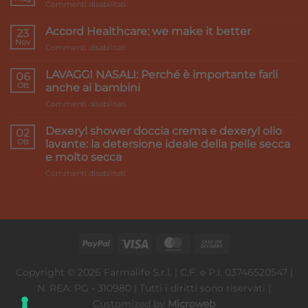
su
Commenti disabilitati
Primi
caldi
Accord Healthcare: we make it better
23
e
Nov
su
Commenti disabilitati
gambe
Accord
pesanti:
Healthcare:
LAVAGGI NASALI: Perché è importante farli
i
06
we
Ott
rimedi
anche ai bambini
make
su
Commenti disabilitati
it
LAVAGGI
better
NASALI:
Dexeryl shower doccia crema e dexeryl olio
02
Perché
Ott
lavante: la detersione ideale della pelle secca
è
e molto secca
importante
su
Commenti disabilitati
farli
Dexeryl
anche
shower
ai
doccia
bambini
crema
e
dexeryl
olio
lavante:
Copyright © 2026 Farmalife S.r.l. | C.F. e P.I. 03746520547 |
la
N. REA: PG - 310980 | Tutti i diritti sono riservati |
detersione
ideale
Customized by
Microweb