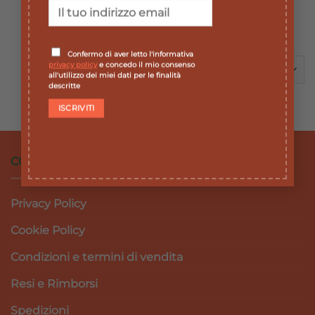
PLUS
prezzo
prezzo
11,90
€
originale
attuale
Il
Il
10,71
€
era:
è:
prezzo
prezzo
13,90 €.
12,51 €.
originale
attuale
era:
è:
Confermo di aver letto l'informativa
11,90 €.
10,71 €.
privacy policy
e concedo il mio consenso
all'utilizzo dei miei dati per le finalità
descritte
CONDIZIONI DI VENDITA
Privacy Policy
Cookie Policy
Condizioni e termini di vendita
Resi e Rimborsi
Spedizioni