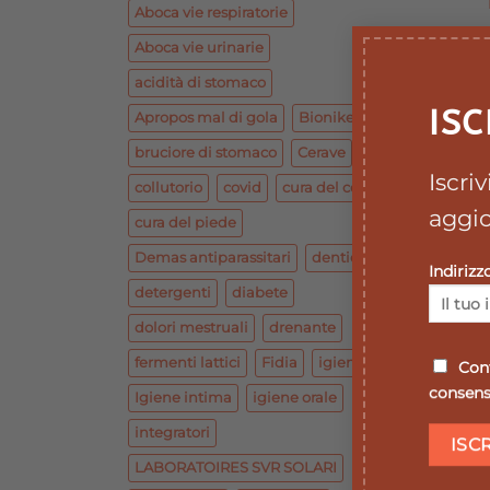
Aboca vie respiratorie
Aboca vie urinarie
acidità di stomaco
ISC
Apropos mal di gola
Bionike base
bruciore di stomaco
Cerave
Iscri
collutorio
covid
cura del corpo
aggio
cura del piede
Demas antiparassitari
dentiera
Indirizz
detergenti
diabete
dolori mestruali
drenante
fermenti lattici
Fidia
igiene
Conf
consenso
Igiene intima
igiene orale
integratori
LABORATOIRES SVR SOLARI