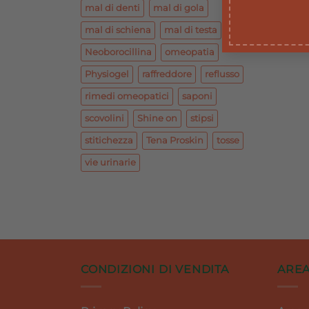
mal di denti
mal di gola
mal di schiena
mal di testa
Neoborocillina
omeopatia
Physiogel
raffreddore
reflusso
rimedi omeopatici
saponi
scovolini
Shine on
stipsi
stitichezza
Tena Proskin
tosse
vie urinarie
CONDIZIONI DI VENDITA
AREA