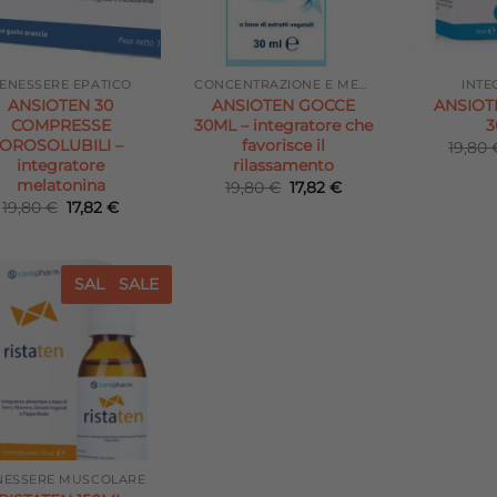
ENESSERE EPATICO
CONCENTRAZIONE E MEMORIA
INTE
ANSIOTEN 30
ANSIOTEN GOCCE
ANSIOT
COMPRESSE
30ML – integratore che
3
OROSOLUBILI –
favorisce il
19,80
integratore
rilassamento
melatonina
Il
Il
19,80
€
17,82
€
prezzo
prezzo
Il
Il
19,80
€
17,82
€
originale
attuale
prezzo
prezzo
era:
è:
originale
attuale
19,80 €.
17,82 €.
era:
è:
19,80 €.
17,82 €.
SALE
SALE
Aggiungi
alla lista
dei
desideri
NESSERE MUSCOLARE