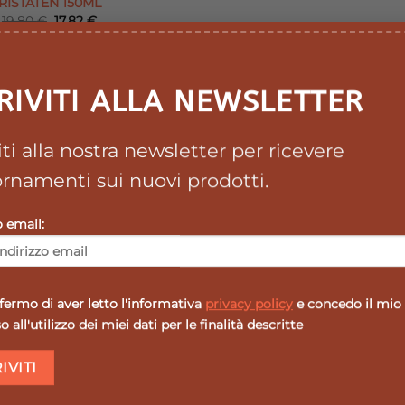
RISTATEN 150ML
Il
Il
19,80
€
17,82
€
prezzo
prezzo
originale
attuale
era:
è:
19,80 €.
17,82 €.
RIVITI ALLA NEWSLETTER
viti alla nostra newsletter per ricevere
rnamenti sui nuovi prodotti.
o email:
ermo di aver letto l'informativa
privacy policy
e concedo il mio
 all'utilizzo dei miei dati per le finalità descritte