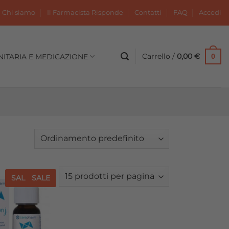
Chi siamo
Il Farmacista Risponde
Contatti
FAQ
Accedi
Carrello /
0,00
€
NITARIA E MEDICAZIONE
0
SALE
SALE
Aggiungi
alla lista
dei
desideri