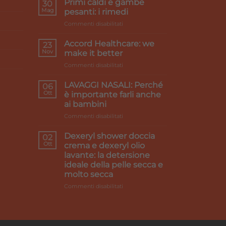
Primi caldi e gambe
30
Mag
pesanti: i rimedi
su
Commenti disabilitati
Primi
caldi
Accord Healthcare: we
23
e
Nov
make it better
gambe
su
Commenti disabilitati
pesanti:
Accord
i
Healthcare:
rimedi
LAVAGGI NASALI: Perché
06
we
Ott
è importante farli anche
make
ai bambini
it
su
Commenti disabilitati
better
LAVAGGI
NASALI:
Dexeryl shower doccia
02
Perché
Ott
crema e dexeryl olio
è
lavante: la detersione
importante
ideale della pelle secca e
farli
molto secca
anche
ai
su
Commenti disabilitati
bambini
Dexeryl
shower
doccia
crema