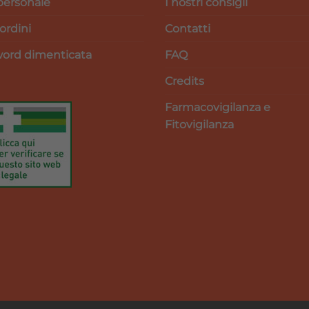
personale
I nostri consigli
 ordini
Contatti
ord dimenticata
FAQ
Credits
Farmacovigilanza e
Fitovigilanza