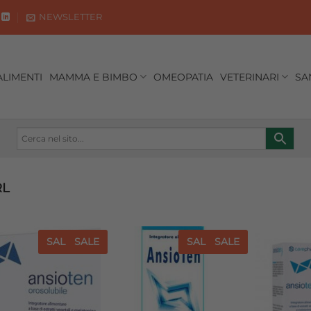
NEWSLETTER
ALIMENTI
MAMMA E BIMBO
OMEOPATIA
VETERINARI
SA
RL
SALE
SALE
SALE
SALE
Aggiungi
Aggiungi
alla lista
alla lista
dei
dei
desideri
desideri