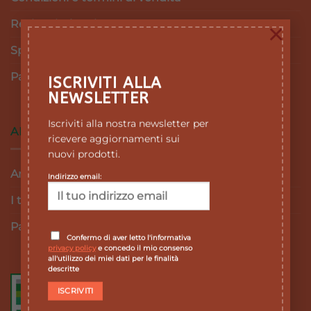
Resi e Rimborsi
×
Spedizioni
Pagamenti
ISCRIVITI ALLA
NEWSLETTER
Iscriviti alla nostra newsletter per
AREA RISERVATA
ricevere aggiornamenti sui
nuovi prodotti.
Area personale
Indirizzo email:
I tuoi ordini
Password dimenticata
Confermo di aver letto l'informativa
privacy policy
e concedo il mio consenso
all'utilizzo dei miei dati per le finalità
descritte