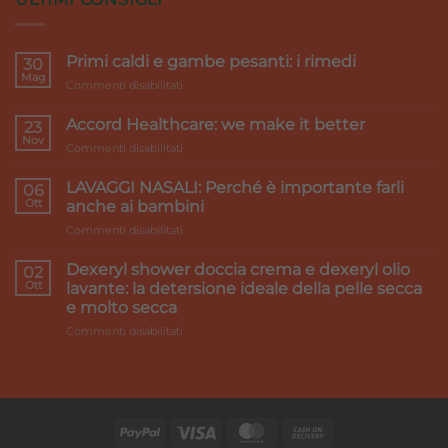
Primi caldi e gambe pesanti: i rimedi
30
Mag
su
Commenti disabilitati
Primi
caldi
Accord Healthcare: we make it better
23
e
Nov
su
Commenti disabilitati
gambe
Accord
pesanti:
Healthcare:
LAVAGGI NASALI: Perché è importante farli
i
06
we
Ott
rimedi
anche ai bambini
make
su
Commenti disabilitati
it
LAVAGGI
better
NASALI:
Dexeryl shower doccia crema e dexeryl olio
02
Perché
Ott
lavante: la detersione ideale della pelle secca
è
e molto secca
importante
su
Commenti disabilitati
farli
Dexeryl
anche
shower
ai
doccia
bambini
crema
e
dexeryl