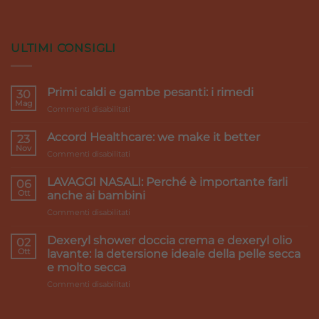
ULTIMI CONSIGLI
Primi caldi e gambe pesanti: i rimedi
30
Mag
su
Commenti disabilitati
Primi
caldi
Accord Healthcare: we make it better
23
e
Nov
su
Commenti disabilitati
gambe
Accord
pesanti:
Healthcare:
LAVAGGI NASALI: Perché è importante farli
i
06
we
Ott
rimedi
anche ai bambini
make
su
Commenti disabilitati
it
LAVAGGI
better
NASALI:
Dexeryl shower doccia crema e dexeryl olio
02
Perché
Ott
lavante: la detersione ideale della pelle secca
è
e molto secca
importante
su
Commenti disabilitati
farli
Dexeryl
anche
shower
ai