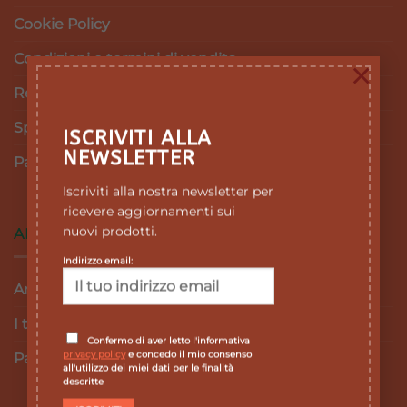
Cookie Policy
Condizioni e termini di vendita
×
Resi e Rimborsi
Spedizioni
ISCRIVITI ALLA
NEWSLETTER
Pagamenti
Iscriviti alla nostra newsletter per
ricevere aggiornamenti sui
nuovi prodotti.
AREA RISERVATA
Indirizzo email:
Area personale
I tuoi ordini
Confermo di aver letto l'informativa
privacy policy
e concedo il mio consenso
Password dimenticata
all'utilizzo dei miei dati per le finalità
descritte