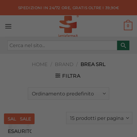
Salta
SPEDIZIONI IN 24/72 ORE, GRATIS OLTRE I 39,90€
ai
contenuti
0
HOME
/
BRAND
/
BREA SRL
FILTRA
SALE
SALE
Aggiungi
ESAURITO
alla lista
dei