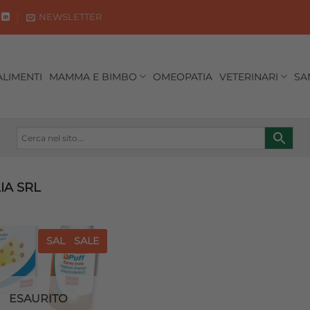
NEWSLETTER
ALIMENTI
MAMMA E BIMBO
OMEOPATIA
VETERINARI
SA
IA SRL
SALE
SALE
Aggiungi
alla lista
dei
desideri
ESAURITO