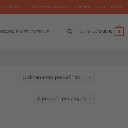
Chi siamo
Il Farmacista Risponde
Contatti
FAQ
Accedi
Carrello /
0,00
€
NITARIA E MEDICAZIONE
0