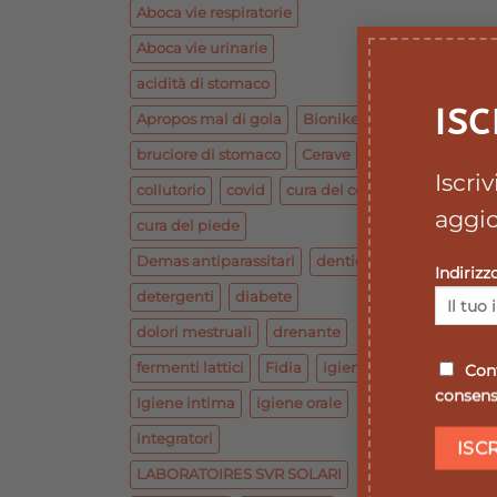
Aboca vie respiratorie
Aboca vie urinarie
acidità di stomaco
ISC
Apropos mal di gola
Bionike base
bruciore di stomaco
Cerave
Iscri
collutorio
covid
cura del corpo
aggio
cura del piede
Demas antiparassitari
dentiera
Indirizz
detergenti
diabete
dolori mestruali
drenante
fermenti lattici
Fidia
igiene
Conf
consenso
Igiene intima
igiene orale
integratori
LABORATOIRES SVR SOLARI