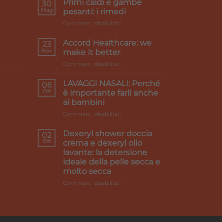
Primi caldi e gambe
30
Mag
pesanti: i rimedi
su
Commenti disabilitati
Primi
caldi
Accord Healthcare: we
23
e
Nov
make it better
gambe
su
Commenti disabilitati
pesanti:
Accord
i
Healthcare:
rimedi
LAVAGGI NASALI: Perché
06
we
Ott
è importante farli anche
make
ai bambini
it
su
Commenti disabilitati
better
LAVAGGI
NASALI:
Dexeryl shower doccia
02
Perché
Ott
crema e dexeryl olio
è
lavante: la detersione
importante
ideale della pelle secca e
farli
molto secca
anche
ai
su
Commenti disabilitati
bambini
Dexeryl
shower
doccia
crema