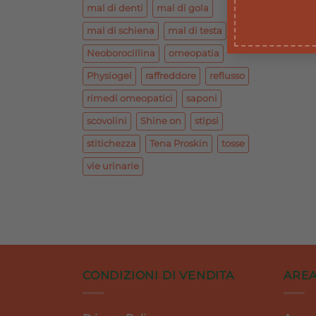
mal di denti
mal di gola
mal di schiena
mal di testa
Neoborocillina
omeopatia
Physiogel
raffreddore
reflusso
rimedi omeopatici
saponi
scovolini
Shine on
stipsi
stitichezza
Tena Proskin
tosse
vie urinarie
CONDIZIONI DI VENDITA
AREA