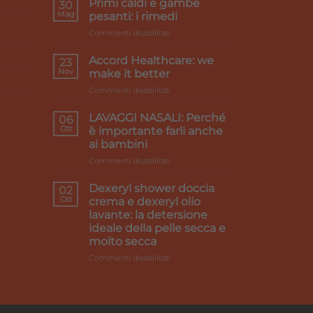
Primi caldi e gambe
30
Mag
pesanti: i rimedi
su
Commenti disabilitati
Primi
caldi
Accord Healthcare: we
23
e
Nov
make it better
gambe
su
Commenti disabilitati
pesanti:
Accord
i
Healthcare:
rimedi
LAVAGGI NASALI: Perché
06
we
Ott
è importante farli anche
make
ai bambini
it
su
Commenti disabilitati
better
LAVAGGI
NASALI:
Dexeryl shower doccia
02
Perché
Ott
crema e dexeryl olio
è
lavante: la detersione
importante
ideale della pelle secca e
farli
molto secca
anche
ai
su
Commenti disabilitati
bambini
Dexeryl
shower
doccia
crema