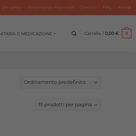
Chi siamo
Il Farmacista Risponde
Contatti
FAQ
Accedi
Carrello /
0,00
€
NITARIA E MEDICAZIONE
0