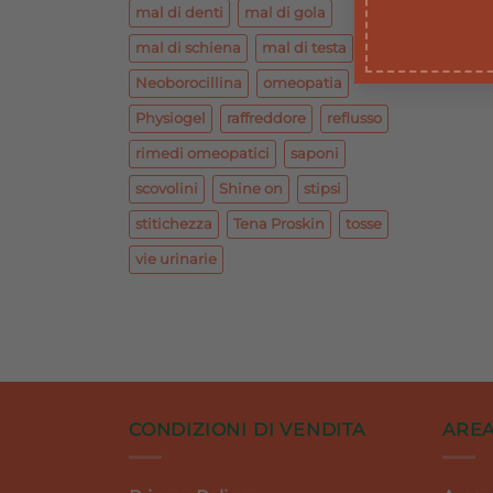
mal di denti
mal di gola
mal di schiena
mal di testa
Neoborocillina
omeopatia
Physiogel
raffreddore
reflusso
rimedi omeopatici
saponi
scovolini
Shine on
stipsi
stitichezza
Tena Proskin
tosse
vie urinarie
CONDIZIONI DI VENDITA
AREA