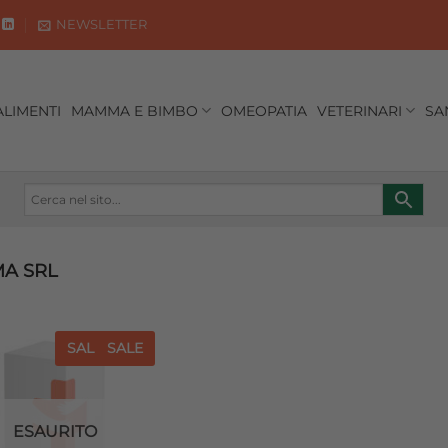
NEWSLETTER
ALIMENTI
MAMMA E BIMBO
OMEOPATIA
VETERINARI
SA
A SRL
SALE
SALE
Aggiungi
alla lista
dei
desideri
ESAURITO