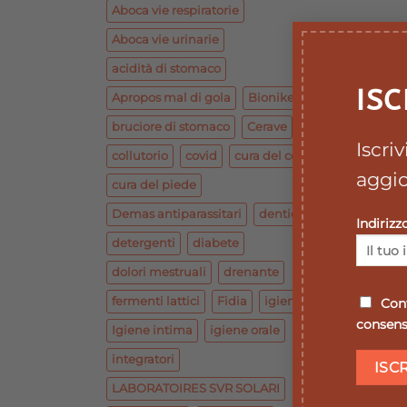
Aboca vie respiratorie
Aboca vie urinarie
acidità di stomaco
ISC
Apropos mal di gola
Bionike base
bruciore di stomaco
Cerave
Iscri
collutorio
covid
cura del corpo
aggio
cura del piede
Demas antiparassitari
dentiera
Indirizz
detergenti
diabete
dolori mestruali
drenante
fermenti lattici
Fidia
igiene
Conf
consenso
Igiene intima
igiene orale
integratori
LABORATOIRES SVR SOLARI