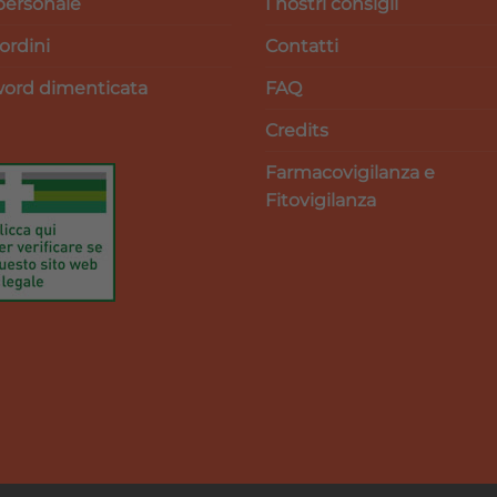
personale
I nostri consigli
 ordini
Contatti
ord dimenticata
FAQ
Credits
Farmacovigilanza e
Fitovigilanza