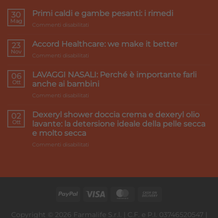
Primi caldi e gambe pesanti: i rimedi
30
Mag
su
Commenti disabilitati
Primi
caldi
Accord Healthcare: we make it better
23
e
Nov
su
Commenti disabilitati
gambe
Accord
pesanti:
Healthcare:
LAVAGGI NASALI: Perché è importante farli
i
06
we
Ott
rimedi
anche ai bambini
make
su
Commenti disabilitati
it
LAVAGGI
better
NASALI:
Dexeryl shower doccia crema e dexeryl olio
02
Perché
Ott
lavante: la detersione ideale della pelle secca
è
e molto secca
importante
su
Commenti disabilitati
farli
Dexeryl
anche
shower
ai
doccia
bambini
crema
e
dexeryl
olio
lavante:
Copyright © 2026 Farmalife S.r.l. | C.F. e P.I. 03746520547 |