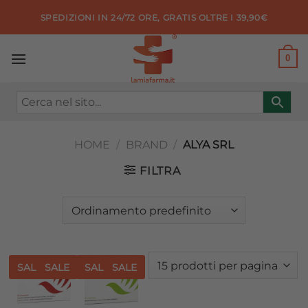
Salta
SPEDIZIONI IN 24/72 ORE, GRATIS OLTRE I 39,90€
ai
contenuti
0
HOME
/
BRAND
/
ALYA SRL
FILTRA
SALE
SALE
SALE
SALE
Aggiungi
Aggiungi
alla lista
alla lista
dei
dei